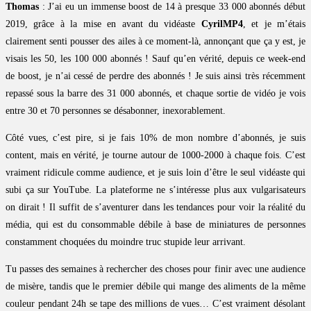
Thomas
: J’ai eu un immense boost de 14 à presque 33 000 abonnés début
2019, grâce à la mise en avant du vidéaste
CyrilMP4
, et je m’étais
clairement senti pousser des ailes à ce moment-là, annonçant que ça y est, je
visais les 50, les 100 000 abonnés ! Sauf qu’en vérité, depuis ce week-end
de boost, je n’ai cessé de perdre des abonnés ! Je suis ainsi très récemment
repassé sous la barre des 31 000 abonnés, et chaque sortie de vidéo je vois
entre 30 et 70 personnes se désabonner, inexorablement.
Côté vues, c’est pire, si je fais 10% de mon nombre d’abonnés, je suis
content, mais en vérité, je tourne autour de 1000-2000 à chaque fois. C’est
vraiment ridicule comme audience, et je suis loin d’être le seul vidéaste qui
subi ça sur YouTube. La plateforme ne s’intéresse plus aux vulgarisateurs
on dirait ! Il suffit de s’aventurer dans les tendances pour voir la réalité du
média, qui est du consommable débile à base de miniatures de personnes
constamment choquées du moindre truc stupide leur arrivant.
Tu passes des semaines à rechercher des choses pour finir avec une audience
de misère, tandis que le premier débile qui mange des aliments de la même
couleur pendant 24h se tape des millions de vues… C’est vraiment désolant