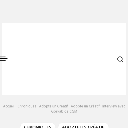
Accueil
Chroniques
Adopte un Créatif
Adopte un Créatif : Interview avec
Gorkab de CGM
CHRONIQUES
ADOPTE UN CRÉATIF