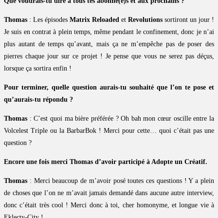
Que voudrais-tu dire à tous tes abonné(e)s et aux prochains ?
Thomas
: Les épisodes
Matrix Reloaded
et
Revolutions
sortiront un jour !
Je suis en contrat à plein temps, même pendant le confinement, donc je n’ai
plus autant de temps qu’avant, mais ça ne m’empêche pas de poser des
pierres chaque jour sur ce projet ! Je pense que vous ne serez pas déçus,
lorsque ça sortira enfin !
Pour terminer, quelle question aurais-tu souhaité que l’on te pose et
qu’aurais-tu répondu ?
Thomas
: C’est quoi ma bière préférée ? Oh bah mon cœur oscille entre la
Volcelest Triple ou la BarbarBok ! Merci pour cette… quoi c’était pas une
question ?
Encore une fois merci Thomas d’avoir participé à Adopte un Créatif.
Thomas
: Merci beaucoup de m’avoir posé toutes ces questions ! Y a plein
de choses que l’on ne m’avait jamais demandé dans aucune autre interview,
donc c’était très cool ! Merci donc à toi, cher homonyme, et longue vie à
Eklecty-City !