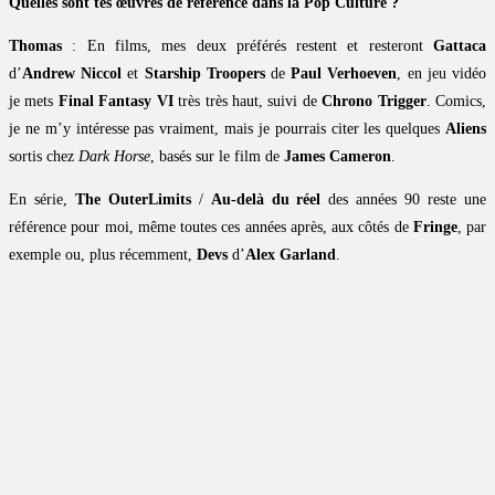
Quelles sont tes œuvres de référence dans la Pop Culture ?
Thomas
: En films, mes deux préférés restent et resteront
Gattaca
d’
Andrew Niccol
et
Starship Troopers
de
Paul Verhoeven
, en jeu vidéo
je mets
Final Fantasy VI
très très haut, suivi de
Chrono Trigger
. Comics,
je ne m’y intéresse pas vraiment, mais je pourrais citer les quelques
Aliens
sortis chez
Dark Horse
, basés sur le film de
James Cameron
.
En série,
The OuterLimits
/
Au-delà du réel
des années 90 reste une
référence pour moi, même toutes ces années après, aux côtés de
Fringe
, par
exemple ou, plus récemment,
Devs
d’
Alex Garland
.