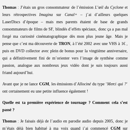
Thomas
: J’étais un gros consommateur de l’émission
L’œil du Cyclone
et
leurs rétrospectives
Imagina
sur
Canal+
– j’ai d’ailleurs quelques
LaserDiscs d’époque – mais mes parents étaient de base de grands
consommateurs de films de SF, blindés d’effets spéciaux, donc ça a pas mal
forgé ma curiosité cinématographique dès mon plus jeune âge. Mais je
pense que c’est ma découverte de
TRON
, à l’été 2002 avec une VHS à 1€ ,
puis en DVD collector avec plein de bonus pour la vingtième anniversaire,
qui a définitivement fini de m’orienter vers l’image de synthèse comme
passion, analogue aux nombreux jeux vidéo dont je suis toujours aussi
friand aujourd’hui.
Avant que je ne lance
CGM
, les émissions d’
Allociné
du type ‘
Merci qui ?
‘
ont certainement eu une petite influence également !
Quelle est ta première expérience de tournage ? Comment cela s’est
passé ?
Thomas
: Je faisais déjà de l’audio en parodie audio depuis 2005, donc je
m’étais déjà bien habitué à ma voix quand j’ai commencé
CGM
sur