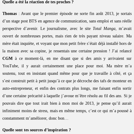
Quelle a été la réaction de tes proches ?
Thomas
: Avant que le premier épisode ne sorte fin août 2013, je sortais
d’un stage post BTS en agence de communication, sans emploi et sans réelle
perspective d’avenir. Le journalisme, avec le site
Total Manga
, m’avait
ouvert de nombreuses portes, mais rien de très payant niveau salaire. Ma
mère était inquiète, et voyant que mon petit frère s’était déjà installé hors de
la maison avec sa copine, je ressentais une certaine pression ! J’ai relancé
CGM
à ce moment-là, en me disant que si des amis y arrivaient sur
YouTube, il y aurait certainement une place pour moi. Ma mère m’a
soutenu, tout en insistant quand même pour que je travaille à côté, et ça
s’est construit petit à petit jusqu’à ce que je décroche des tafs de monteur en
auto-entrepreneur, et enfin des contrats plus longs, me faisant enfin sortir
d’une certaine précarité à laquelle j’avoue m’être résolu au fil des ans. Si je
pouvais dire que tout irait bien à mon moi de 2013, je pense qu’il aurait
infiniment moins de stress, mais en même temps, c’est ce qui m’a poussé à
constamment m’améliorer, donc bon…
Quelle sont tes sources d’inspiration ?