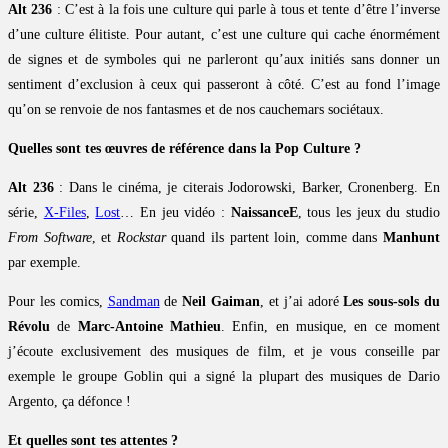
Alt 236
: C’est à la fois une culture qui parle à tous et tente d’être l’inverse
d’une culture élitiste. Pour autant, c’est une culture qui cache énormément
de signes et de symboles qui ne parleront qu’aux initiés sans donner un
sentiment d’exclusion à ceux qui passeront à côté. C’est au fond l’image
qu’on se renvoie de nos fantasmes et de nos cauchemars sociétaux.
Quelles sont tes œuvres de référence dans la Pop Culture ?
Alt 236
: Dans le cinéma, je citerais Jodorowski, Barker, Cronenberg. En
série,
X-Files
,
Lost
… En jeu vidéo :
NaissanceE
, tous les jeux du studio
From Software
, et
Rockstar
quand ils partent loin, comme dans
Manhunt
par exemple.
Pour les comics,
Sandman
de
Neil Gaiman
, et j’ai adoré
Les sous-sols du
Révolu
de
Marc-Antoine Mathieu
. Enfin, en musique, en ce moment
j’écoute exclusivement des musiques de film, et je vous conseille par
exemple le groupe Goblin qui a signé la plupart des musiques de Dario
Argento, ça défonce !
Et quelles sont tes attentes ?