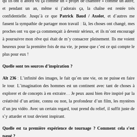
qu’ils ont d’abord vu ça comme un « projet de chambre » comme un autre,
et pendant un an, même si j’adorais ça, la chaîne est restée très
confidentielle. Jusqu’à ce que
Patrick Baud / Axolot
, et d’autres me
fassent la sympathie de partager mon travail : là, les choses ont changé, mes
proches ont vu que ça commençait à devenir sérieux, et ils m’ont encouragé
à poursuivre mon rêve qui était de m’y consacrer pleinement. Ils me voient
heureux pour la première fois de ma vie, je pense que c’est ce qui compte le
plus pour eux !
Quelle sont tes sources d’inspiration ?
Alt 236
: L’infinité des images, le fait qu’en une vie, on ne puisse en faire
le tour. L’imagination des hommes est un continent avec tant de choses à
explorer et de concepts à en extraire… Je peux aussi bien être inspiré par la
créativité d’un artiste, connu ou non, la profondeur d’un film, les mystères
d’un jeu vidéo. Avec un certain regard, tout prend du relief, il suffit juste de
s’y attarder et tout devient inspirant.
Quelle est ta première expérience de tournage ? Comment cela s’est
passé ?