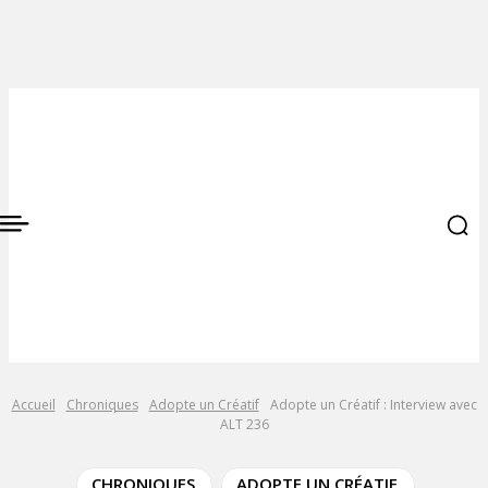
Accueil
Chroniques
Adopte un Créatif
Adopte un Créatif : Interview avec
ALT 236
CHRONIQUES
ADOPTE UN CRÉATIF