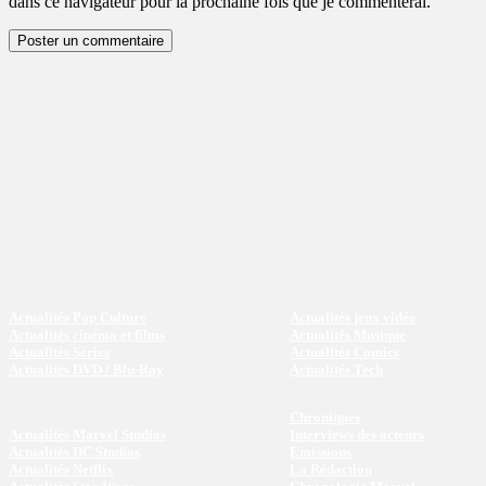
dans ce navigateur pour la prochaine fois que je commenterai.
Actualités Pop Culture
Actualités jeux vidéo
Actualités cinéma et films
Actualités Musique
Actualités Séries
Actualités Comics
Actualités DVD / Blu-Ray
Actualités Tech
Chroniques
Actualités Marvel Studios
Interviews des acteurs
Actualités DC Studios
Emissions
Actualités Netflix
La Rédaction