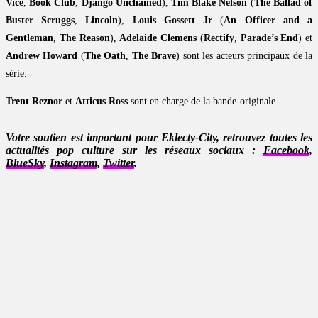
Vice
,
Book Club
,
Django Unchained
),
Tim Blake Nelson
(
The Ballad of
Buster Scruggs
,
Lincoln
),
Louis Gossett Jr
(
An Officer and a
Gentleman
,
The Reason
),
Adelaide Clemens
(
Rectify
,
Parade’s End
) et
Andrew Howard
(
The Oath
,
The Brave
) sont les acteurs principaux de la
série.
Trent Reznor
et
Atticus Ross
sont en charge de la bande-originale.
Votre soutien est important pour Eklecty-City, retrouvez toutes les
actualités pop culture sur les réseaux sociaux :
Facebook
,
BlueSky
,
Instagram
,
Twitter
.