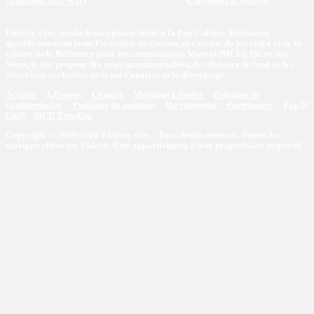
Actualités Star Wars
Chronologie Marvel
Eklecty-City, média francophone dédié à la Pop Culture. Retrouvez
quotidiennement toute l’actualité du cinéma, des séries, du jeu vidéo et de la
culture web. Référence pour les communautés Marvel (MCU), DC et Star
Wars, le site propose des news incontournables, des dossiers de fond et des
interviews exclusives axés sur l'analyse et le décryptage.
Accueil
A Propos
Contact
Mentions Légales
Politique de
confidentialité
Politique de notation
Recrutement
Partenaires
Pop'N
Chill
MCU Timeline
Copyright © 2009-2026 Eklecty-City - Tous droits réservés. Toutes les
marques citées sur Eklecty-City appartiennent à leur propriétaire respectif.