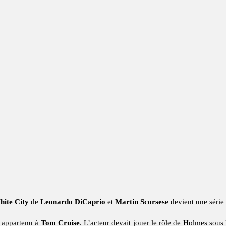
hite City
de
Leonardo DiCaprio
et
Martin Scorsese
devient une série
r appartenu à
Tom Cruise
. L’acteur devait jouer le rôle de Holmes sous