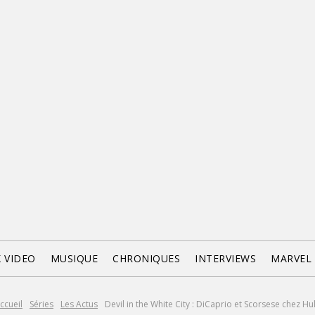
X VIDEO
MUSIQUE
CHRONIQUES
INTERVIEWS
MARVEL
ccueil
Séries
Les Actus
Devil in the White City : DiCaprio et Scorsese chez Hu