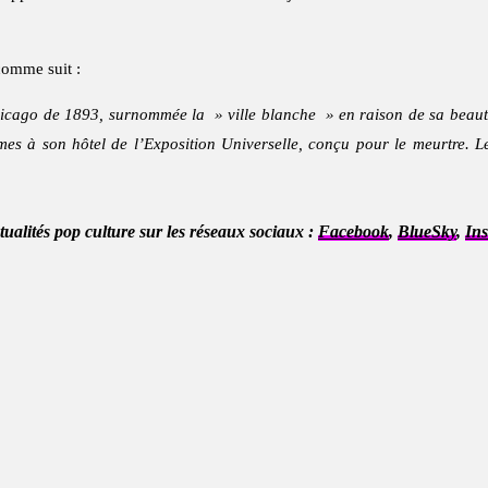
 comme suit :
Chicago de 1893, surnommée la » ville blanche » en raison de sa beauté
imes à son hôtel de l’Exposition Universelle, conçu pour le meurtre. L
ctualités pop culture sur les réseaux sociaux :
Facebook
,
BlueSky
,
In