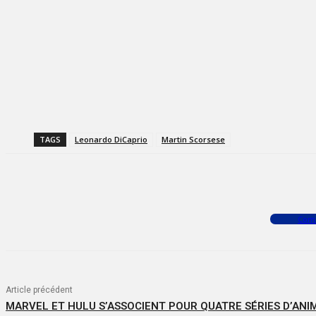
TAGS
Leonardo DiCaprio
Martin Scorsese
Facebook
X
WhatsApp
Com
Article précédent
MARVEL ET HULU S’ASSOCIENT POUR QUATRE SÉRIES D’ANI