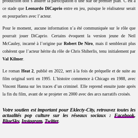
production doit s’assurer la participation d’une star de premier plan. C’est à
ce stade que
Leonardo DiCaprio
entre en jeu, puisque le réalisateur serait
en pourparlers avec l’acteur.
Pour le moment, aucune information n’a été communiquée sur le rôle que
pourrait jouer DiCaprio. Certains évoquent la version jeune de Neil
McCauley, incarné à l’origine par
Robert De Niro
, mais il semblerait plus
cohérent que l’acteur hérite du rôle de Chris Shiherlis, tenu initialement par
Val Kilmer
.
Le roman
Heat 2
, publié en 2022, sert à la fois de préquelle et de suite au
film original sorti en 1995. L’histoire commence à Chicago en 1988, avec
Vincent Hanna sur les traces d’un criminel. Elle reprend ensuite juste après
la fin du film, avant de se projeter en 2000 avec des arcs narratifs croisés.
Votre soutien est important pour Eklecty-City, retrouvez toutes les
actualités pop culture sur les réseaux sociaux :
Facebook
,
BlueSky
,
Instagram
,
Twitter
.