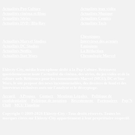
Actualités Pop Culture
Actualités jeux vidéo
Actualités cinéma et films
Actualités Musique
Actualités Séries
Actualités Comics
Actualités DVD / Blu-Ray
Actualités Tech
Chroniques
Actualités Marvel Studios
Interviews des acteurs
Actualités DC Studios
Emissions
Actualités Netflix
La Rédaction
Actualités Star Wars
Chronologie Marvel
Eklecty-City, média francophone dédié à la Pop Culture. Retrouvez
quotidiennement toute l’actualité du cinéma, des séries, du jeu vidéo et de la
culture web. Référence pour les communautés Marvel (MCU), DC et Star
Wars, le site propose des news incontournables, des dossiers de fond et des
interviews exclusives axés sur l'analyse et le décryptage.
Accueil
A Propos
Contact
Mentions Légales
Politique de
confidentialité
Politique de notation
Recrutement
Partenaires
Pop'N
Chill
MCU Timeline
Copyright © 2009-2026 Eklecty-City - Tous droits réservés. Toutes les
marques citées sur Eklecty-City appartiennent à leur propriétaire respectif.