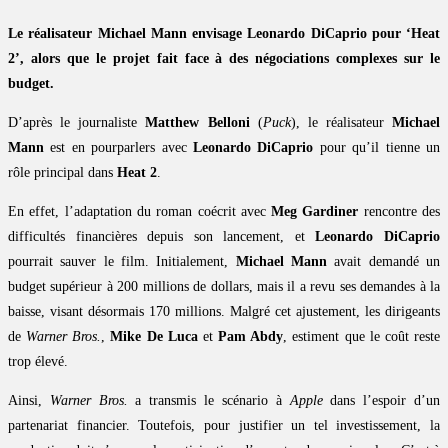
Le réalisateur Michael Mann envisage Leonardo DiCaprio pour ‘Heat
2’, alors que le projet fait face à des négociations complexes sur le
budget.
D’après le journaliste
Matthew Belloni
(
Puck
), le réalisateur
Michael
Mann
est en pourparlers avec
Leonardo DiCaprio
pour qu’il tienne un
rôle principal dans
Heat 2
.
En effet, l’adaptation du roman coécrit avec
Meg Gardiner
rencontre des
difficultés financières depuis son lancement, et
Leonardo DiCaprio
pourrait sauver le film. Initialement,
Michael Mann
avait demandé un
budget supérieur à 200 millions de dollars, mais il a revu ses demandes à la
baisse, visant désormais 170 millions. Malgré cet ajustement, les dirigeants
de
Warner Bros.
,
Mike De Luca
et
Pam Abdy
, estiment que le coût reste
trop élevé.
Ainsi,
Warner Bros.
a transmis le scénario à
Apple
dans l’espoir d’un
partenariat financier. Toutefois, pour justifier un tel investissement, la