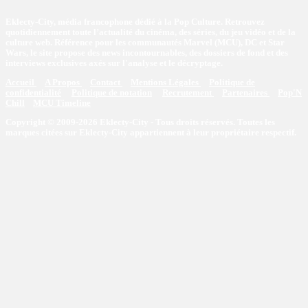
Eklecty-City, média francophone dédié à la Pop Culture. Retrouvez
quotidiennement toute l’actualité du cinéma, des séries, du jeu vidéo et de la
culture web. Référence pour les communautés Marvel (MCU), DC et Star
Wars, le site propose des news incontournables, des dossiers de fond et des
interviews exclusives axés sur l'analyse et le décryptage.
Accueil
A Propos
Contact
Mentions Légales
Politique de
confidentialité
Politique de notation
Recrutement
Partenaires
Pop'N
Chill
MCU Timeline
Copyright © 2009-2026 Eklecty-City - Tous droits réservés. Toutes les
marques citées sur Eklecty-City appartiennent à leur propriétaire respectif.