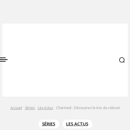
Accueil
Séries
Les Actus
Charmed : Découvrez le trio du reboot
SÉRIES
LES ACTUS