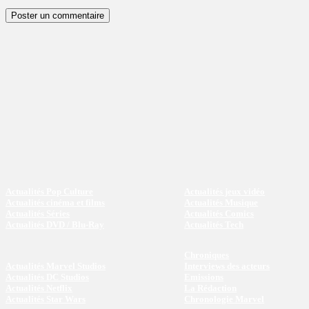
Actualités Pop Culture
Actualités jeux vidéo
Actualités cinéma et films
Actualités Musique
Actualités Séries
Actualités Comics
Actualités DVD / Blu-Ray
Actualités Tech
Chroniques
Actualités Marvel Studios
Interviews des acteurs
Actualités DC Studios
Emissions
Actualités Netflix
La Rédaction
Actualités Star Wars
Chronologie Marvel