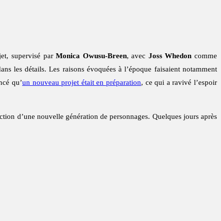
jet, supervisé par
Monica Owusu-Breen
, avec
Joss Whedon
comme
dans les détails. Les raisons évoquées à l’époque faisaient notamment
ncé qu’
un nouveau projet était en préparation
, ce qui a ravivé l’espoir
duction d’une nouvelle génération de personnages. Quelques jours après