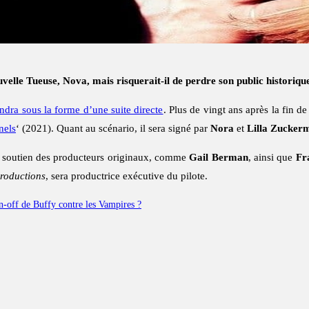
velle Tueuse, Nova, mais risquerait-il de perdre son public historiqu
ndra sous la forme d’une suite directe
. Plus de vingt ans après la fin de
nels
‘ (2021). Quant au scénario, il sera signé par
Nora
et
Lilla Zucker
u soutien des producteurs originaux, comme
Gail Berman
, ainsi que
Fr
roductions
, sera productrice exécutive du pilote.
in-off de Buffy contre les Vampires ?