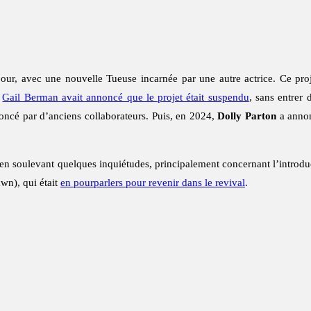
our, avec une nouvelle Tueuse incarnée par une autre actrice. Ce pro
,
Gail Berman avait annoncé que le projet était suspendu
, sans entrer 
noncé par d’anciens collaborateurs. Puis, en 2024,
Dolly Parton
a anno
t en soulevant quelques inquiétudes, principalement concernant l’intro
wn), qui était
en pourparlers pour revenir dans le revival
.