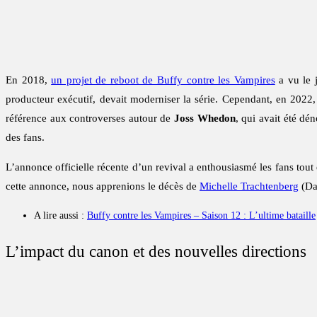
En 2018,
un projet de reboot de Buffy contre les Vampires
a vu le j
producteur exécutif, devait moderniser la série. Cependant, en 2022
référence aux controverses autour de
Joss Whedon
, qui avait été dé
des fans.
L’annonce officielle récente d’un revival a enthousiasmé les fans tou
cette annonce, nous apprenions le décès de
Michelle Trachtenberg
(Da
A lire aussi :
Buffy contre les Vampires – Saison 12 : L’ultime bataille
L’impact du canon et des nouvelles directions