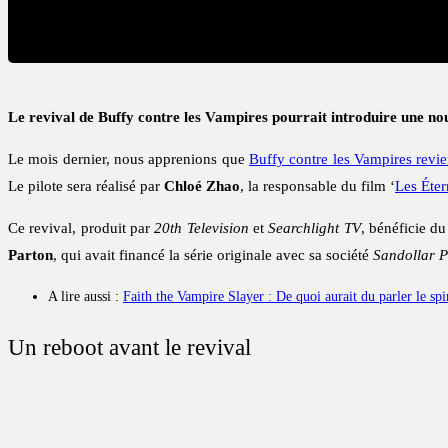
Le revival de Buffy contre les Vampires pourrait introduire une nou
Le mois dernier, nous apprenions que
Buffy contre les Vampires revie
Le pilote sera réalisé par
Chloé Zhao
, la responsable du film ‘
Les Éter
Ce revival, produit par
20th Television
et
Searchlight TV
, bénéficie d
Parton
, qui avait financé la série originale avec sa société
Sandollar P
A lire aussi :
Faith the Vampire Slayer : De quoi aurait du parler le sp
Un reboot avant le revival