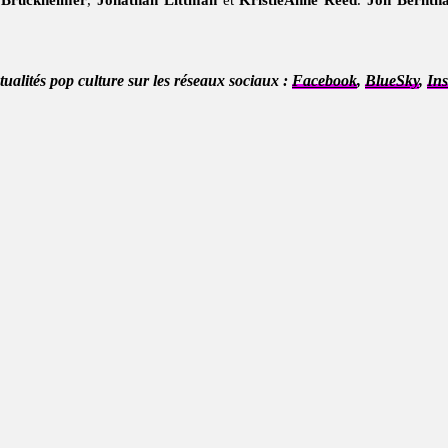
 Bruckheimer
,
Jonathan Littman
et
KristieAnne Reed
.
Jon Berntha
ctualités pop culture sur les réseaux sociaux :
Facebook
,
BlueSky
,
In