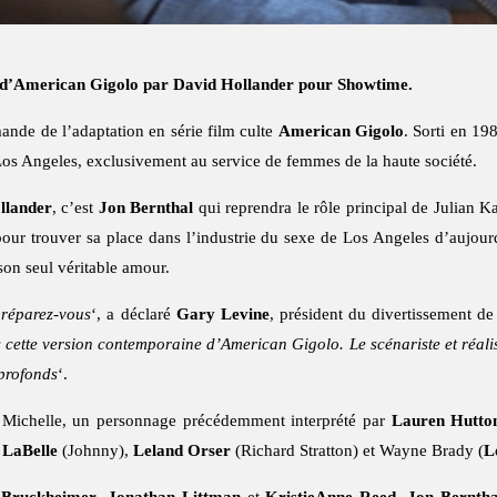
ie d’American Gigolo par David Hollander pour Showtime.
de de l’adaptation en série film culte
American Gigolo
. Sorti en 19
Los Angeles, exclusivement au service de femmes de la haute société.
llander
, c’est
Jon Bernthal
qui reprendra le rôle principal de Julian Ka
t pour trouver sa place dans l’industrie du sexe de Los Angeles d’aujour
 son seul véritable amour.
préparez-vous
‘, a déclaré
Gary Levine
, président du divertissement d
 cette version contemporaine d’American Gigolo. Le scénariste et réalis
 profonds
‘.
 Michelle, un personnage précédemment interprété par
Lauren Hutto
 LaBelle
(Johnny),
Leland Orser
(Richard Stratton) et Wayne Brady (
L