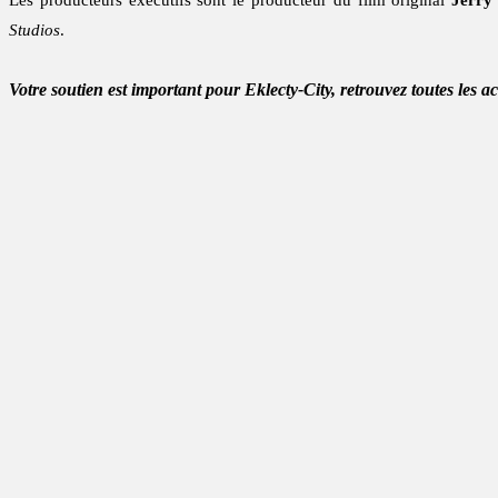
Les producteurs exécutifs sont le producteur du film original
Jerry
Studios
.
Votre soutien est important pour Eklecty-City, retrouvez toutes les a