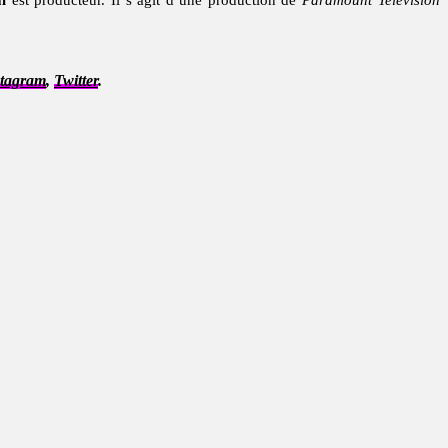
l
est producteur. Il s’agit d’une production de
Paramount Television
stagram
,
Twitter
.