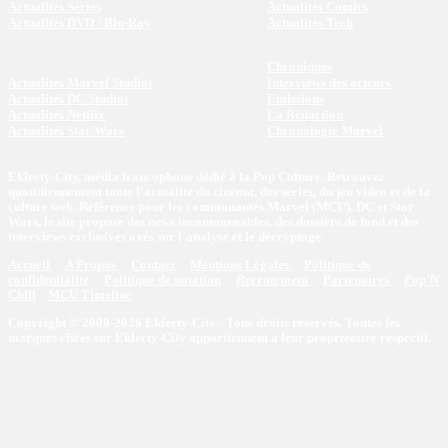
Actualités Séries
Actualités Comics
Actualités DVD / Blu-Ray
Actualités Tech
Chroniques
Actualités Marvel Studios
Interviews des acteurs
Actualités DC Studios
Emissions
Actualités Netflix
La Rédaction
Actualités Star Wars
Chronologie Marvel
Eklecty-City, média francophone dédié à la Pop Culture. Retrouvez
quotidiennement toute l’actualité du cinéma, des séries, du jeu vidéo et de la
culture web. Référence pour les communautés Marvel (MCU), DC et Star
Wars, le site propose des news incontournables, des dossiers de fond et des
interviews exclusives axés sur l'analyse et le décryptage.
Accueil
A Propos
Contact
Mentions Légales
Politique de
confidentialité
Politique de notation
Recrutement
Partenaires
Pop'N
Chill
MCU Timeline
Copyright © 2009-2026 Eklecty-City - Tous droits réservés. Toutes les
marques citées sur Eklecty-City appartiennent à leur propriétaire respectif.