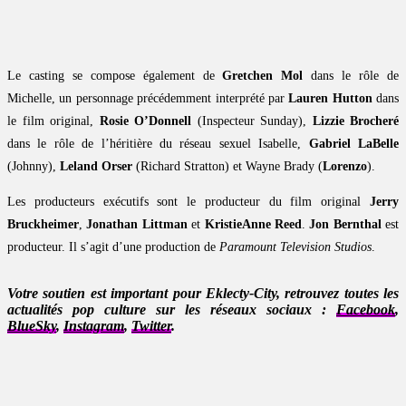
Le casting se compose également de
Gretchen Mol
dans le rôle de
Michelle, un personnage précédemment interprété par
Lauren Hutton
dans
le film original,
Rosie O’Donnell
(Inspecteur Sunday),
Lizzie Brocheré
dans le rôle de l’héritière du réseau sexuel Isabelle,
Gabriel LaBelle
(Johnny),
Leland Orser
(Richard Stratton) et Wayne Brady (
Lorenzo
).
Les producteurs exécutifs sont le producteur du film original
Jerry
Bruckheimer
,
Jonathan Littman
et
KristieAnne Reed
.
Jon Bernthal
est
producteur. Il s’agit d’une production de
Paramount Television Studios
.
Votre soutien est important pour Eklecty-City, retrouvez toutes les
actualités pop culture sur les réseaux sociaux :
Facebook
,
BlueSky
,
Instagram
,
Twitter
.