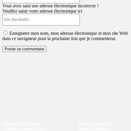
:
Vous avez saisi une adresse électronique incorrecte !
Veuillez saisir votre adresse électronique ici
Site
(facultatif)
:
Enregistrer mon nom, mon adresse électronique et mon site Web
dans ce navigateur pour la prochaine fois que je commenterai.
Actualités Pop Culture
Actualités jeux vidéo
Actualités cinéma et films
Actualités Musique