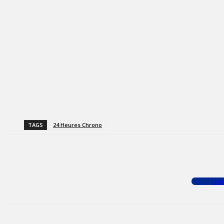
TAGS
24 Heures Chrono
Facebook
X
WhatsApp
Com