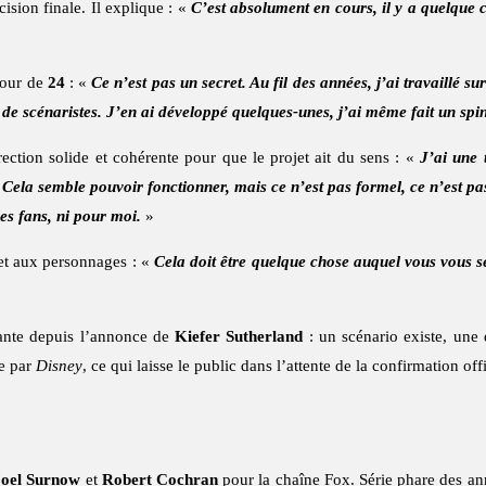
ision finale. Il explique : «
C’est absolument en cours, il y a quelque 
tour de
24
: «
Ce n’est pas un secret. Au fil des années, j’ai travaillé 
de scénaristes. J’en ai développé quelques-unes, j’ai même fait un spin
ection solide et cohérente pour que le projet ait du sens : «
J’ai une 
 Cela semble pouvoir fonctionner, mais ce n’est pas formel, ce n’est pas
les fans, ni pour moi.
»
e et aux personnages : «
Cela doit être quelque chose auquel vous vous s
tante depuis l’annonce de
Kiefer Sutherland
: un scénario existe, une d
se par
Disney
, ce qui laisse le public dans l’attente de la confirmation of
Joel Surnow
et
Robert Cochran
pour la chaîne Fox. Série phare des an