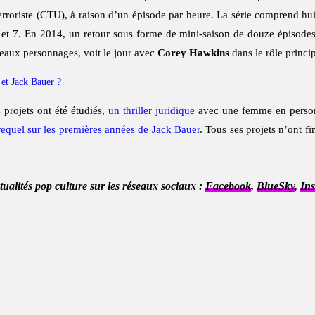
iterroriste (CTU), à raison d’un épisode par heure. La série comprend hui
 6 et 7. En 2014, un retour sous forme de mini-saison de douze épisode
veaux personnages, voit le jour avec
Corey Hawkins
dans le rôle princip
et Jack Bauer ?
s projets ont été étudiés,
un thriller juridique
avec une femme en person
equel sur les premières années de Jack Bauer
. Tous ses projets n’ont f
ctualités pop culture sur les réseaux sociaux :
Facebook
,
BlueSky
,
In