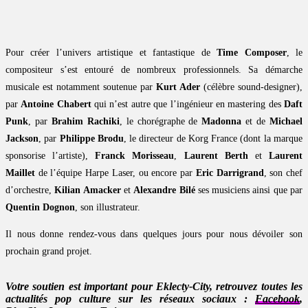
Pour créer l’univers artistique et fantastique de
Time Composer
, le
compositeur s’est entouré de nombreux professionnels. Sa démarche
musicale est notamment soutenue par
Kurt Ader
(célèbre sound-designer),
par
Antoine Chabert
qui n’est autre que l’ingénieur en mastering des
Daft
Punk
, par
Brahim Rachiki
, le chorégraphe de
Madonna
et de
Michael
Jackson
, par
Philippe Brodu
, le directeur de Korg France (dont la marque
sponsorise l’artiste),
Franck Morisseau
,
Laurent Berth
et
Laurent
Maillet
de l’équipe Harpe Laser, ou encore par
Eric Darrigrand
, son chef
d’orchestre,
Kilian Amacker
et
Alexandre Bilé
ses musiciens ainsi que par
Quentin Dognon
, son illustrateur.
Il nous donne rendez-vous dans quelques jours pour nous dévoiler son
prochain grand projet.
Votre soutien est important pour Eklecty-City, retrouvez toutes les
actualités pop culture sur les réseaux sociaux :
Facebook
,