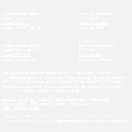
Actualités Pop Culture
Actualités jeux vidéo
Actualités cinéma et films
Actualités Musique
Actualités Séries
Actualités Comics
Actualités DVD / Blu-Ray
Actualités Tech
Chroniques
Actualités Marvel Studios
Interviews des acteurs
Actualités DC Studios
Emissions
Actualités Netflix
La Rédaction
Actualités Star Wars
Chronologie Marvel
Eklecty-City, média francophone dédié à la Pop Culture. Retrouvez
quotidiennement toute l’actualité du cinéma, des séries, du jeu vidéo et de la
culture web. Référence pour les communautés Marvel (MCU), DC et Star
Wars, le site propose des news incontournables, des dossiers de fond et des
interviews exclusives axés sur l'analyse et le décryptage.
Accueil
A Propos
Contact
Mentions Légales
Politique de
confidentialité
Politique de notation
Recrutement
Partenaires
Pop'N
Chill
MCU Timeline
Copyright © 2009-2026 Eklecty-City - Tous droits réservés. Toutes les
marques citées sur Eklecty-City appartiennent à leur propriétaire respectif.