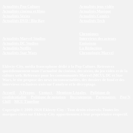
Actualités Pop Culture
Actualités jeux vidéo
Actualités cinéma et films
Actualités Musique
Actualités Séries
Actualités Comics
Actualités DVD / Blu-Ray
Actualités Tech
Chroniques
Actualités Marvel Studios
Interviews des acteurs
Actualités DC Studios
Emissions
Actualités Netflix
La Rédaction
Actualités Star Wars
Chronologie Marvel
Eklecty-City, média francophone dédié à la Pop Culture. Retrouvez
quotidiennement toute l’actualité du cinéma, des séries, du jeu vidéo et de la
culture web. Référence pour les communautés Marvel (MCU), DC et Star
Wars, le site propose des news incontournables, des dossiers de fond et des
interviews exclusives axés sur l'analyse et le décryptage.
Accueil
A Propos
Contact
Mentions Légales
Politique de
confidentialité
Politique de notation
Recrutement
Partenaires
Pop'N
Chill
MCU Timeline
Copyright © 2009-2026 Eklecty-City - Tous droits réservés. Toutes les
marques citées sur Eklecty-City appartiennent à leur propriétaire respectif.