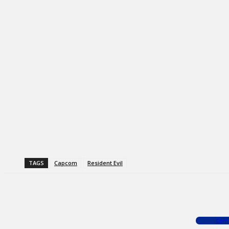
TAGS
Capcom
Resident Evil
Facebook
X
WhatsApp
Com