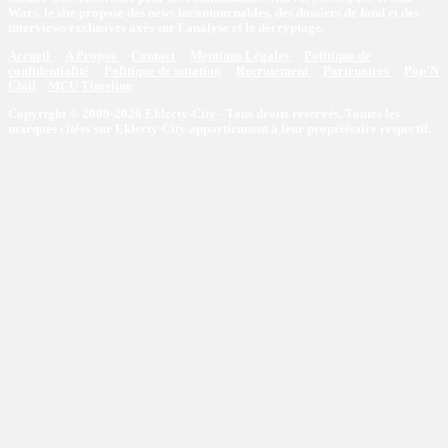
Wars, le site propose des news incontournables, des dossiers de fond et des
interviews exclusives axés sur l'analyse et le décryptage.
Accueil
A Propos
Contact
Mentions Légales
Politique de
confidentialité
Politique de notation
Recrutement
Partenaires
Pop'N
Chill
MCU Timeline
Copyright © 2009-2026 Eklecty-City - Tous droits réservés. Toutes les
marques citées sur Eklecty-City appartiennent à leur propriétaire respectif.