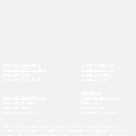
Actualités Pop Culture
Actualités jeux vidéo
Actualités cinéma et films
Actualités Musique
Actualités Séries
Actualités Comics
Actualités DVD / Blu-Ray
Actualités Tech
Chroniques
Actualités Marvel Studios
Interviews des acteurs
Actualités DC Studios
Emissions
Actualités Netflix
La Rédaction
Actualités Star Wars
Chronologie Marvel
Eklecty-City, média francophone dédié à la Pop Culture. Retrouvez
quotidiennement toute l’actualité du cinéma, des séries, du jeu vidéo et de la
culture web. Référence pour les communautés Marvel (MCU), DC et Star