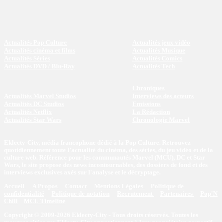
Actualités Pop Culture
Actualités jeux vidéo
Actualités cinéma et films
Actualités Musique
Actualités Séries
Actualités Comics
Actualités DVD / Blu-Ray
Actualités Tech
Chroniques
Actualités Marvel Studios
Interviews des acteurs
Actualités DC Studios
Emissions
Actualités Netflix
La Rédaction
Actualités Star Wars
Chronologie Marvel
Eklecty-City, média francophone dédié à la Pop Culture. Retrouvez
quotidiennement toute l’actualité du cinéma, des séries, du jeu vidéo et de la
culture web. Référence pour les communautés Marvel (MCU), DC et Star
Wars, le site propose des news incontournables, des dossiers de fond et des
interviews exclusives axés sur l'analyse et le décryptage.
Accueil
A Propos
Contact
Mentions Légales
Politique de
confidentialité
Politique de notation
Recrutement
Partenaires
Pop'N
Chill
MCU Timeline
Copyright © 2009-2026 Eklecty-City - Tous droits réservés. Toutes les