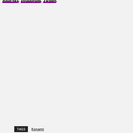
BlueSky
,
Instagram
,
Twitter
.
TAGS
Konami