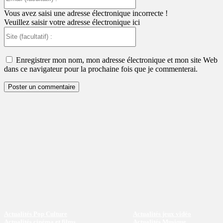
(facultatif)
:
Vous avez saisi une adresse électronique incorrecte !
Veuillez saisir votre adresse électronique ici
Site
(facultatif)
:
Enregistrer mon nom, mon adresse électronique et mon site Web
dans ce navigateur pour la prochaine fois que je commenterai.
Actualités Pop Culture
Actualités jeux vidéo
Actualités cinéma et films
Actualités Musique