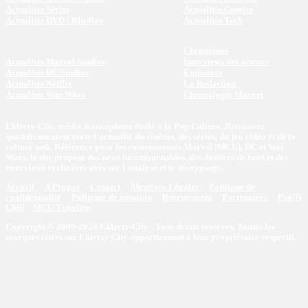
Actualités Séries
Actualités Comics
Actualités DVD / Blu-Ray
Actualités Tech
Chroniques
Actualités Marvel Studios
Interviews des acteurs
Actualités DC Studios
Emissions
Actualités Netflix
La Rédaction
Actualités Star Wars
Chronologie Marvel
Eklecty-City, média francophone dédié à la Pop Culture. Retrouvez
quotidiennement toute l’actualité du cinéma, des séries, du jeu vidéo et de la
culture web. Référence pour les communautés Marvel (MCU), DC et Star
Wars, le site propose des news incontournables, des dossiers de fond et des
interviews exclusives axés sur l'analyse et le décryptage.
Accueil
A Propos
Contact
Mentions Légales
Politique de
confidentialité
Politique de notation
Recrutement
Partenaires
Pop'N
Chill
MCU Timeline
Copyright © 2009-2026 Eklecty-City - Tous droits réservés. Toutes les
marques citées sur Eklecty-City appartiennent à leur propriétaire respectif.