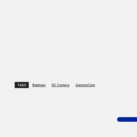
TAGS
Batman
DC Comics
GamesCom
Facebook
X
WhatsApp
Com