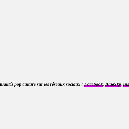
ctualités pop culture sur les réseaux sociaux :
Facebook
,
BlueSky
,
In