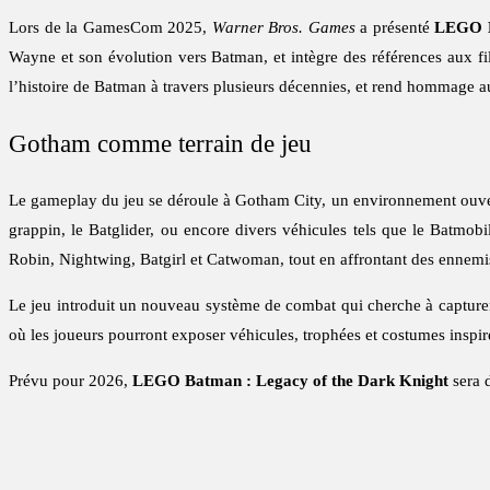
Lors de la GamesCom 2025,
Warner Bros. Games
a présenté
LEGO B
Wayne et son évolution vers Batman, et intègre des références aux f
l’histoire de Batman à travers plusieurs décennies, et rend hommage a
Gotham comme terrain de jeu
Le gameplay du jeu se déroule à Gotham City, un environnement ouvert
grappin, le Batglider, ou encore divers véhicules tels que le Batmob
Robin, Nightwing, Batgirl et Catwoman, tout en affrontant des ennemi
Le jeu introduit un nouveau système de combat qui cherche à capturer l
où les joueurs pourront exposer véhicules, trophées et costumes inspi
Prévu pour 2026,
LEGO Batman : Legacy of the Dark Knight
sera 