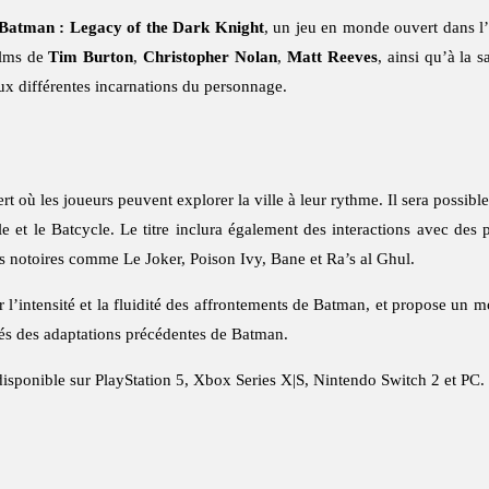
atman : Legacy of the Dark Knight
, un jeu en monde ouvert dans l’
ilms de
Tim Burton
,
Christopher Nolan
,
Matt Reeves
, ainsi qu’à la s
ux différentes incarnations du personnage.
 où les joueurs peuvent explorer la ville à leur rythme. Il sera possib
ile et le Batcycle. Le titre inclura également des interactions avec de
s notoires comme Le Joker, Poison Ivy, Bane et Ra’s al Ghul.
’intensité et la fluidité des affrontements de Batman, et propose un mod
rés des adaptations précédentes de Batman.
disponible sur PlayStation 5, Xbox Series X|S, Nintendo Switch 2 et PC.