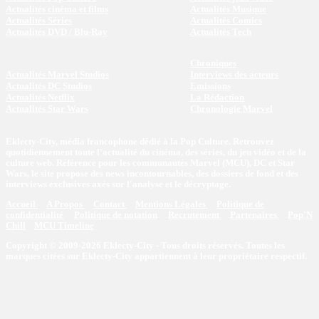
Actualités cinéma et films
Actualités Musique
Actualités Séries
Actualités Comics
Actualités DVD / Blu-Ray
Actualités Tech
Chroniques
Actualités Marvel Studios
Interviews des acteurs
Actualités DC Studios
Emissions
Actualités Netflix
La Rédaction
Actualités Star Wars
Chronologie Marvel
Eklecty-City, média francophone dédié à la Pop Culture. Retrouvez
quotidiennement toute l’actualité du cinéma, des séries, du jeu vidéo et de la
culture web. Référence pour les communautés Marvel (MCU), DC et Star
Wars, le site propose des news incontournables, des dossiers de fond et des
interviews exclusives axés sur l'analyse et le décryptage.
Accueil
A Propos
Contact
Mentions Légales
Politique de
confidentialité
Politique de notation
Recrutement
Partenaires
Pop'N
Chill
MCU Timeline
Copyright © 2009-2026 Eklecty-City - Tous droits réservés. Toutes les
marques citées sur Eklecty-City appartiennent à leur propriétaire respectif.