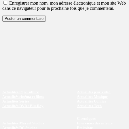
Enregistrer mon nom, mon adresse électronique et mon site Web
dans ce navigateur pour la prochaine fois que je commenterai.
Actualités Pop Culture
Actualités jeux vidéo
Actualités cinéma et films
Actualités Musique
Actualités Séries
Actualités Comics
Actualités DVD / Blu-Ray
Actualités Tech
Chroniques
Actualités Marvel Studios
Interviews des acteurs
Actualités DC Studios
Emissions