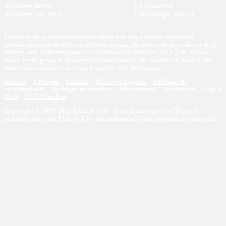
Actualités Netflix
La Rédaction
Actualités Star Wars
Chronologie Marvel
Eklecty-City, média francophone dédié à la Pop Culture. Retrouvez
quotidiennement toute l’actualité du cinéma, des séries, du jeu vidéo et de la
culture web. Référence pour les communautés Marvel (MCU), DC et Star
Wars, le site propose des news incontournables, des dossiers de fond et des
interviews exclusives axés sur l'analyse et le décryptage.
Accueil
A Propos
Contact
Mentions Légales
Politique de
confidentialité
Politique de notation
Recrutement
Partenaires
Pop'N
Chill
MCU Timeline
Copyright © 2009-2026 Eklecty-City - Tous droits réservés. Toutes les
marques citées sur Eklecty-City appartiennent à leur propriétaire respectif.