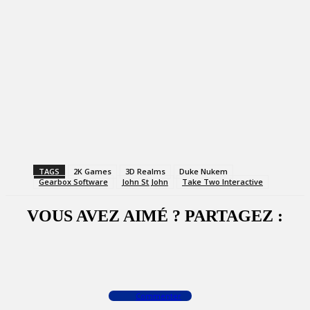
TAGS
2K Games
3D Realms
Duke Nukem
Gearbox Software
John St John
Take Two Interactive
VOUS AVEZ AIMÉ ? PARTAGEZ :
Facebook
X
WhatsApp
Commenter