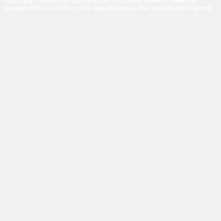
Copyright © 2009-2026 Eklecty-City - Tous droits réservés. Toutes les
marques citées sur Eklecty-City appartiennent à leur propriétaire respectif.