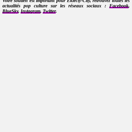
Votre soutien est important pour Eklecty-City, retrouvez toutes les
actualités pop culture sur les réseaux sociaux :
Facebook
,
BlueSky
,
Instagram
,
Twitter
.