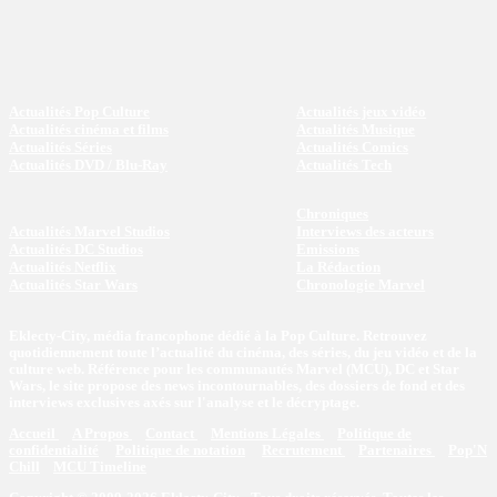
Actualités Pop Culture
Actualités jeux vidéo
Actualités cinéma et films
Actualités Musique
Actualités Séries
Actualités Comics
Actualités DVD / Blu-Ray
Actualités Tech
Chroniques
Actualités Marvel Studios
Interviews des acteurs
Actualités DC Studios
Emissions
Actualités Netflix
La Rédaction
Actualités Star Wars
Chronologie Marvel
Eklecty-City, média francophone dédié à la Pop Culture. Retrouvez
quotidiennement toute l’actualité du cinéma, des séries, du jeu vidéo et de la
culture web. Référence pour les communautés Marvel (MCU), DC et Star
Wars, le site propose des news incontournables, des dossiers de fond et des
interviews exclusives axés sur l'analyse et le décryptage.
Accueil
A Propos
Contact
Mentions Légales
Politique de
confidentialité
Politique de notation
Recrutement
Partenaires
Pop'N
Chill
MCU Timeline