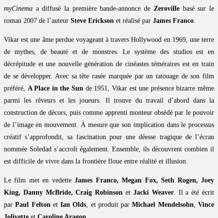
myCinema
a diffusé la première bande-annonce de
Zeroville
basé sur le
roman 2007 de l’auteur
Steve Erickson
et réalisé par
James Franco
.
Vikar est une âme perdue voyageant à travers Hollywood en 1969, une terre
de mythes, de beauté et de monstres. Le système des studios est en
décrépitude et une nouvelle génération de cinéastes téméraires est en train
de se développer. Avec sa tête rasée marquée par un tatouage de son film
préféré,
A Place in the Sun
de 1951, Vikar est une présence bizarre même
parmi les rêveurs et les joueurs. Il trouve du travail d’abord dans la
construction de décors, puis comme apprenti monteur obsédé par le pouvoir
de l’image en mouvement. À mesure que son implication dans le processus
créatif s’approfondit, sa fascination pour une déesse tragique de l’écran
nommée Soledad s’accroît également. Ensemble, ils découvrent combien il
est difficile de vivre dans la frontière floue entre réalité et illusion.
Le film met en vedette
James Franco, Megan Fox, Seth Rogen, Joey
King, Danny McBride, Craig Robinson
et
Jacki Weaver
. Il a été écrit
par
Paul Felton
et
Ian Olds
, et produit par
Michael Mendelsohn
,
Vince
Jolivette
et
Caroline Aragon
.