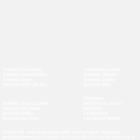
Actualités Pop Culture
Actualités jeux vidéo
Actualités cinéma et films
Actualités Musique
Actualités Séries
Actualités Comics
Actualités DVD / Blu-Ray
Actualités Tech
Chroniques
Actualités Marvel Studios
Interviews des acteurs
Actualités DC Studios
Emissions
Actualités Netflix
La Rédaction
Actualités Star Wars
Chronologie Marvel
Eklecty-City, média francophone dédié à la Pop Culture. Retrouvez
quotidiennement toute l’actualité du cinéma, des séries, du jeu vidéo et de la