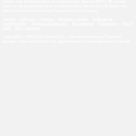
culture web. Référence pour les communautés Marvel (MCU), DC et Star
Wars, le site propose des news incontournables, des dossiers de fond et des
interviews exclusives axés sur l'analyse et le décryptage.
Accueil
A Propos
Contact
Mentions Légales
Politique de
confidentialité
Politique de notation
Recrutement
Partenaires
Pop'N
Chill
MCU Timeline
Copyright © 2009-2026 Eklecty-City - Tous droits réservés. Toutes les
marques citées sur Eklecty-City appartiennent à leur propriétaire respectif.