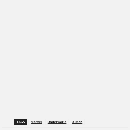
TAGS
Marvel
Underworld
X-Men