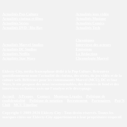
Actualités Pop Culture
Actualités jeux vidéo
Actualités cinéma et films
Actualités Musique
Actualités Séries
Actualités Comics
Actualités DVD / Blu-Ray
Actualités Tech
Chroniques
Actualités Marvel Studios
Interviews des acteurs
Actualités DC Studios
Emissions
Actualités Netflix
La Rédaction
Actualités Star Wars
Chronologie Marvel
Eklecty-City, média francophone dédié à la Pop Culture. Retrouvez
quotidiennement toute l’actualité du cinéma, des séries, du jeu vidéo et de la
culture web. Référence pour les communautés Marvel (MCU), DC et Star
Wars, le site propose des news incontournables, des dossiers de fond et des
interviews exclusives axés sur l'analyse et le décryptage.
Accueil
A Propos
Contact
Mentions Légales
Politique de
confidentialité
Politique de notation
Recrutement
Partenaires
Pop'N
Chill
MCU Timeline
Copyright © 2009-2026 Eklecty-City - Tous droits réservés. Toutes les
marques citées sur Eklecty-City appartiennent à leur propriétaire respectif.