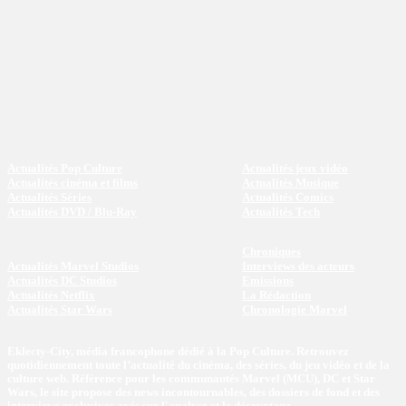
Actualités Pop Culture
Actualités jeux vidéo
Actualités cinéma et films
Actualités Musique
Actualités Séries
Actualités Comics
Actualités DVD / Blu-Ray
Actualités Tech
Chroniques
Actualités Marvel Studios
Interviews des acteurs
Actualités DC Studios
Emissions
Actualités Netflix
La Rédaction
Actualités Star Wars
Chronologie Marvel
Eklecty-City, média francophone dédié à la Pop Culture. Retrouvez
quotidiennement toute l’actualité du cinéma, des séries, du jeu vidéo et de la
culture web. Référence pour les communautés Marvel (MCU), DC et Star
Wars, le site propose des news incontournables, des dossiers de fond et des
interviews exclusives axés sur l'analyse et le décryptage.