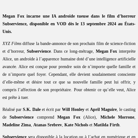
Megan Fox incarne une IA androïde tueuse dans le film d’horreur
Subservience, disponible en VOD dès le 13 septembre 2024 au États-
Unis.
XYZ Films
diffuse la bande-annonce de son prochain film de science-fiction
et d’horreur,
Subservience
. Dans ce long-métrage,
Megan Fox
interprète
Alice, un androïde à l’apparence humaine doté d’une intelligence artificielle
avancée. Alice est conçue pour prendre soin de n’importe quelle famille et
de n’importe quel foyer. Cependant, elle devient soudainement consciente
d’elle-même et désire tout ce que sa nouvelle famille peut lui offrir, y
compris l’affection de son propriétaire. Pour obtenir ce qu’elle veut, Alice
est prête à tuer.
Réalisé par
S.K. Dale
et écrit par
Will Honley
et
April Maguire
, le casting
de
Subservience
comprend
Megan Fox
(Alice),
Michele Morrone
,
Madeline Zima
,
Atanas Srebrev
,
Kate Nichols
et
Matilda Firth
.
Subservience
sera disponible à la location ou à l’achat en numérique et en