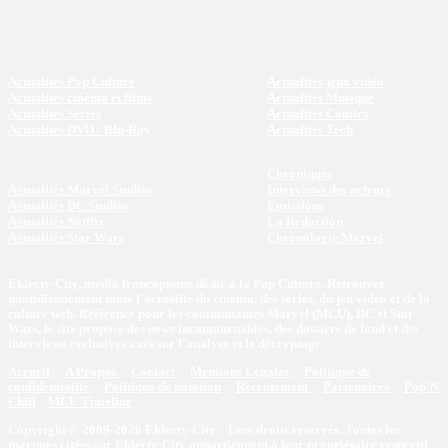
Actualités Pop Culture
Actualités jeux vidéo
Actualités cinéma et films
Actualités Musique
Actualités Séries
Actualités Comics
Actualités DVD / Blu-Ray
Actualités Tech
Chroniques
Actualités Marvel Studios
Interviews des acteurs
Actualités DC Studios
Emissions
Actualités Netflix
La Rédaction
Actualités Star Wars
Chronologie Marvel
Eklecty-City, média francophone dédié à la Pop Culture. Retrouvez
quotidiennement toute l’actualité du cinéma, des séries, du jeu vidéo et de la
culture web. Référence pour les communautés Marvel (MCU), DC et Star
Wars, le site propose des news incontournables, des dossiers de fond et des
interviews exclusives axés sur l'analyse et le décryptage.
Accueil
A Propos
Contact
Mentions Légales
Politique de
confidentialité
Politique de notation
Recrutement
Partenaires
Pop'N
Chill
MCU Timeline
Copyright © 2009-2026 Eklecty-City - Tous droits réservés. Toutes les
marques citées sur Eklecty-City appartiennent à leur propriétaire respectif.