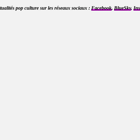
ctualités pop culture sur les réseaux sociaux :
Facebook
,
BlueSky
,
In