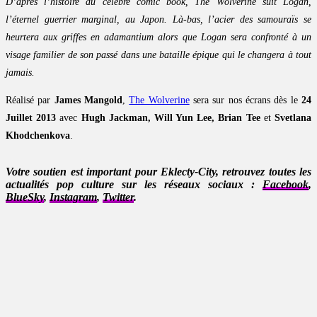
D’après l’histoire du célèbre comic book, The Wolverine suit Logan,
l’éternel guerrier marginal, au Japon. Là-bas, l’acier des samouraïs se
heurtera aux griffes en adamantium alors que Logan sera confronté à un
visage familier de son passé dans une bataille épique qui le changera à tout
jamais.
Réalisé par
James Mangold
,
The Wolverine
sera sur nos écrans dès le
24
Juillet 2013
avec
Hugh Jackman, Will Yun Lee, Brian Tee
et
Svetlana
Khodchenkova
.
Votre soutien est important pour Eklecty-City, retrouvez toutes les
actualités pop culture sur les réseaux sociaux :
Facebook
,
BlueSky
,
Instagram
,
Twitter
.