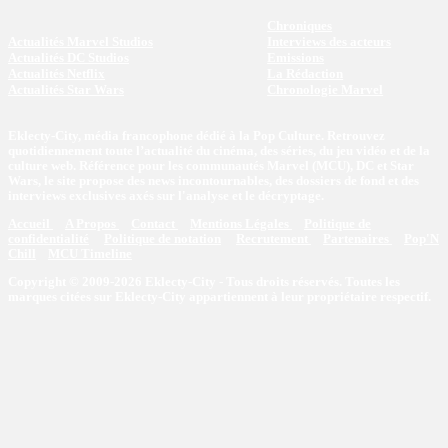
Chroniques
Actualités Marvel Studios
Interviews des acteurs
Actualités DC Studios
Emissions
Actualités Netflix
La Rédaction
Actualités Star Wars
Chronologie Marvel
Eklecty-City, média francophone dédié à la Pop Culture. Retrouvez
quotidiennement toute l’actualité du cinéma, des séries, du jeu vidéo et de la
culture web. Référence pour les communautés Marvel (MCU), DC et Star
Wars, le site propose des news incontournables, des dossiers de fond et des
interviews exclusives axés sur l'analyse et le décryptage.
Accueil
A Propos
Contact
Mentions Légales
Politique de
confidentialité
Politique de notation
Recrutement
Partenaires
Pop'N
Chill
MCU Timeline
Copyright © 2009-2026 Eklecty-City - Tous droits réservés. Toutes les
marques citées sur Eklecty-City appartiennent à leur propriétaire respectif.