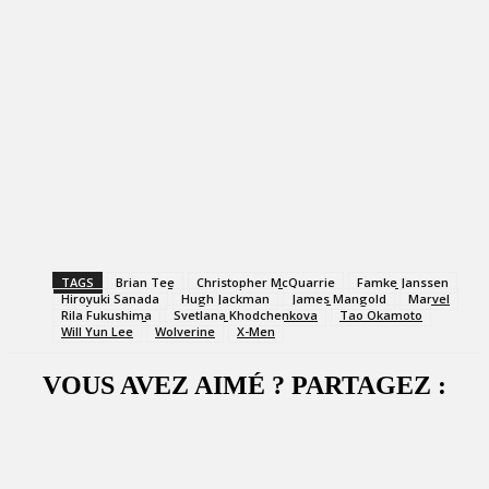
TAGS
Brian Tee
Christopher McQuarrie
Famke Janssen
Hiroyuki Sanada
Hugh Jackman
James Mangold
Marvel
Rila Fukushima
Svetlana Khodchenkova
Tao Okamoto
Will Yun Lee
Wolverine
X-Men
VOUS AVEZ AIMÉ ? PARTAGEZ :
Facebook
X
WhatsApp