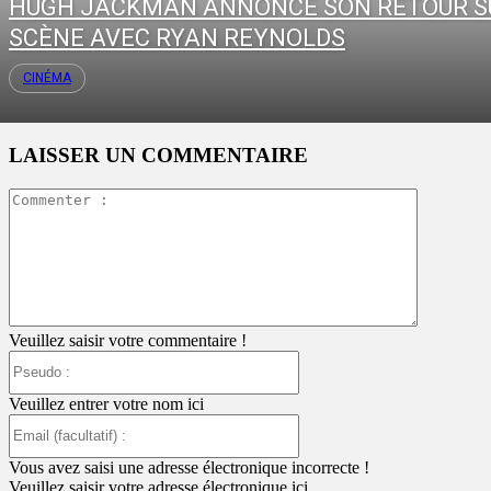
HUGH JACKMAN ANNONCE SON RETOUR S
SCÈNE AVEC RYAN REYNOLDS
CINÉMA
LAISSER UN COMMENTAIRE
Commente
:
Veuillez saisir votre commentaire !
Pseudo
:
Veuillez entrer votre nom ici
Email
(facultatif)
:
Vous avez saisi une adresse électronique incorrecte !
Veuillez saisir votre adresse électronique ici