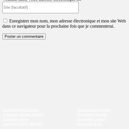
Site
(facultatif)
:
Enregistrer mon nom, mon adresse électronique et mon site Web
dans ce navigateur pour la prochaine fois que je commenterai.
Actualités Pop Culture
Actualités jeux vidéo
Actualités cinéma et films
Actualités Musique
Actualités Séries
Actualités Comics
Actualités DVD / Blu-Ray
Actualités Tech