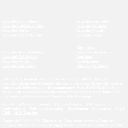
Actualités Pop Culture
Actualités jeux vidéo
Actualités cinéma et films
Actualités Musique
Actualités Séries
Actualités Comics
Actualités DVD / Blu-Ray
Actualités Tech
Chroniques
Actualités Marvel Studios
Interviews des acteurs
Actualités DC Studios
Emissions
Actualités Netflix
La Rédaction
Actualités Star Wars
Chronologie Marvel
Eklecty-City, média francophone dédié à la Pop Culture. Retrouvez
quotidiennement toute l’actualité du cinéma, des séries, du jeu vidéo et de la
culture web. Référence pour les communautés Marvel (MCU), DC et Star
Wars, le site propose des news incontournables, des dossiers de fond et des
interviews exclusives axés sur l'analyse et le décryptage.
Accueil
A Propos
Contact
Mentions Légales
Politique de
confidentialité
Politique de notation
Recrutement
Partenaires
Pop'N
Chill
MCU Timeline
Copyright © 2009-2026 Eklecty-City - Tous droits réservés. Toutes les
marques citées sur Eklecty-City appartiennent à leur propriétaire respectif.