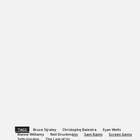
TAGS
Bruce Straley
Christophe Balestra
Evan Wells
Maisie Williams
Neil Druckmann
Sam Raimi
Screen Gems
Seth Gordon
The Last of Us