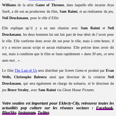
Williams
de la série
Game of Thrones
, dans laquelle elle incarne
Arya
Stark
, a dit oui au producteur du film,
Sam Raimi
, et au réalisateur du jeu,
Neil Druckmann
, pour le rôle d’
Ellie
.
Elle explique qu’il y a eu une réunion avec
Sam Raimi
et
Neil
Druckmann
, les deux hommes lui ont fait part de leur désir de l’avoir pour
le rôle. Elle confirme donc avoir dit oui pour le rôle, mais à cette heure, il
n’y a encore aucun script et aucun réalisateur. Elle précise donc avoir dit
oui, mais à condition que le film se fasse rapidement «
dans 30 ans, ce sera
sans moi…
« .
Le film
The Last of Us
sera distribué par
Screen Gems
et produit par
Evan
Wells, Christophe Balestra
ainsi que directeur de la création
Neil
Druckmann
, qui sera également en charge du scénario, et le directeur du
jeu
Bruce Straley
, avec
Sam Raimi
via
Ghost House Pictures
.
Votre soutien est important pour Eklecty-City, retrouvez toutes les
actualités pop culture sur les réseaux sociaux :
Facebook
,
BlueSky
,
Instagram
,
Twitter
.