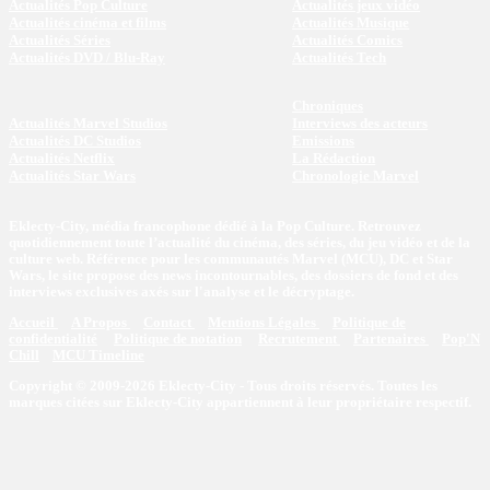
Actualités Pop Culture
Actualités jeux vidéo
Actualités cinéma et films
Actualités Musique
Actualités Séries
Actualités Comics
Actualités DVD / Blu-Ray
Actualités Tech
Chroniques
Actualités Marvel Studios
Interviews des acteurs
Actualités DC Studios
Emissions
Actualités Netflix
La Rédaction
Actualités Star Wars
Chronologie Marvel
Eklecty-City, média francophone dédié à la Pop Culture. Retrouvez
quotidiennement toute l’actualité du cinéma, des séries, du jeu vidéo et de la
culture web. Référence pour les communautés Marvel (MCU), DC et Star
Wars, le site propose des news incontournables, des dossiers de fond et des
interviews exclusives axés sur l'analyse et le décryptage.
Accueil
A Propos
Contact
Mentions Légales
Politique de
confidentialité
Politique de notation
Recrutement
Partenaires
Pop'N
Chill
MCU Timeline
Copyright © 2009-2026 Eklecty-City - Tous droits réservés. Toutes les
marques citées sur Eklecty-City appartiennent à leur propriétaire respectif.