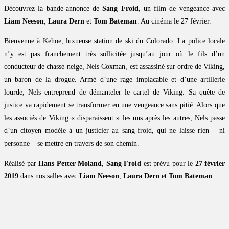
Découvrez la bande-annonce de
Sang Froid
, un film de vengeance avec
Liam Neeson
,
Laura Dern
et
Tom Bateman
. Au cinéma le 27 février.
Bienvenue à Kehoe, luxueuse station de ski du Colorado. La police locale
n’y est pas franchement très sollicitée jusqu’au jour où le fils d’un
conducteur de chasse-neige, Nels Coxman, est assassiné sur ordre de Viking,
un baron de la drogue. Armé d’une rage implacable et d’une artillerie
lourde, Nels entreprend de démanteler le cartel de Viking. Sa quête de
justice va rapidement se transformer en une vengeance sans pitié. Alors que
les associés de Viking « disparaissent » les uns après les autres, Nels passe
d’un citoyen modèle à un justicier au sang-froid, qui ne laisse rien – ni
personne – se mettre en travers de son chemin.
Réalisé par
Hans Petter Moland
,
Sang Froid
est prévu pour le
27 février
2019
dans nos salles avec
Liam Neeson
,
Laura Dern
et
Tom Bateman
.