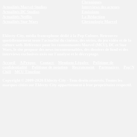
Chroniques
Actualités Marvel Studios
Interviews des acteurs
Actualités DC Studios
Emissions
Actualités Netflix
La Rédaction
Actualités Star Wars
Chronologie Marvel
Eklecty-City, média francophone dédié à la Pop Culture. Retrouvez
quotidiennement toute l’actualité du cinéma, des séries, du jeu vidéo et de la
culture web. Référence pour les communautés Marvel (MCU), DC et Star
Wars, le site propose des news incontournables, des dossiers de fond et des
interviews exclusives axés sur l'analyse et le décryptage.
Accueil
A Propos
Contact
Mentions Légales
Politique de
confidentialité
Politique de notation
Recrutement
Partenaires
Pop'N
Chill
MCU Timeline
Copyright © 2009-2026 Eklecty-City - Tous droits réservés. Toutes les
marques citées sur Eklecty-City appartiennent à leur propriétaire respectif.