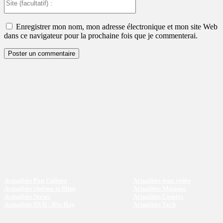
(facultatif)
:
Enregistrer mon nom, mon adresse électronique et mon site Web
dans ce navigateur pour la prochaine fois que je commenterai.
Actualités Pop Culture
Actualités jeux vidéo
Actualités cinéma et films
Actualités Musique
Actualités Séries
Actualités Comics
Actualités DVD / Blu-Ray
Actualités Tech