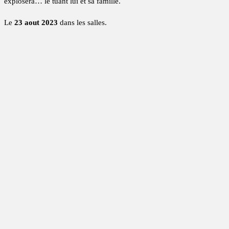
explosera… le tuant lui et sa famille.
Le
23 aout 2023
dans les salles.