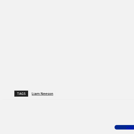
TAGS
Liam Neeson
Facebook
X
WhatsApp
Com