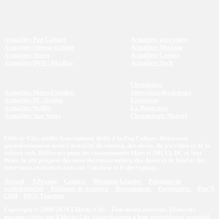
Actualités Pop Culture
Actualités jeux vidéo
Actualités cinéma et films
Actualités Musique
Actualités Séries
Actualités Comics
Actualités DVD / Blu-Ray
Actualités Tech
Chroniques
Actualités Marvel Studios
Interviews des acteurs
Actualités DC Studios
Emissions
Actualités Netflix
La Rédaction
Actualités Star Wars
Chronologie Marvel
Eklecty-City, média francophone dédié à la Pop Culture. Retrouvez
quotidiennement toute l’actualité du cinéma, des séries, du jeu vidéo et de la
culture web. Référence pour les communautés Marvel (MCU), DC et Star
Wars, le site propose des news incontournables, des dossiers de fond et des
interviews exclusives axés sur l'analyse et le décryptage.
Accueil
A Propos
Contact
Mentions Légales
Politique de
confidentialité
Politique de notation
Recrutement
Partenaires
Pop'N
Chill
MCU Timeline
Copyright © 2009-2026 Eklecty-City - Tous droits réservés. Toutes les
marques citées sur Eklecty-City appartiennent à leur propriétaire respectif.