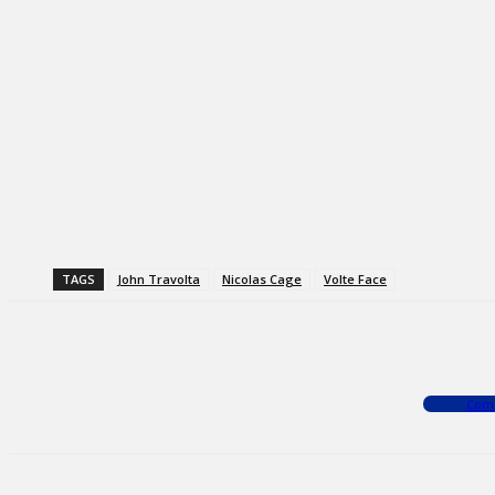
TAGS
John Travolta
Nicolas Cage
Volte Face
Facebook
X
WhatsApp
Com