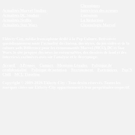
Chroniques
Actualités Marvel Studios
Interviews des acteurs
Actualités DC Studios
Emissions
Actualités Netflix
La Rédaction
Actualités Star Wars
Chronologie Marvel
Eklecty-City, média francophone dédié à la Pop Culture. Retrouvez
quotidiennement toute l’actualité du cinéma, des séries, du jeu vidéo et de la
culture web. Référence pour les communautés Marvel (MCU), DC et Star
Wars, le site propose des news incontournables, des dossiers de fond et des
interviews exclusives axés sur l'analyse et le décryptage.
Accueil
A Propos
Contact
Mentions Légales
Politique de
confidentialité
Politique de notation
Recrutement
Partenaires
Pop'N
Chill
MCU Timeline
Copyright © 2009-2026 Eklecty-City - Tous droits réservés. Toutes les
marques citées sur Eklecty-City appartiennent à leur propriétaire respectif.