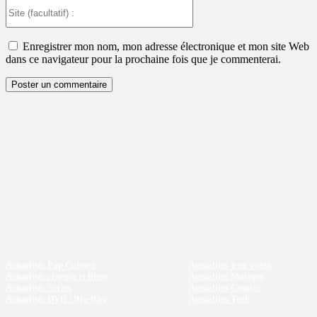
Site
(facultatif)
:
Enregistrer mon nom, mon adresse électronique et mon site Web
dans ce navigateur pour la prochaine fois que je commenterai.
Actualités Pop Culture
Actualités jeux vidéo
Actualités cinéma et films
Actualités Musique
Actualités Séries
Actualités Comics
Actualités DVD / Blu-Ray
Actualités Tech