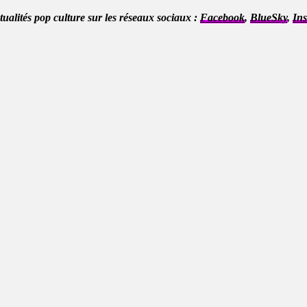
ctualités pop culture sur les réseaux sociaux :
Facebook
,
BlueSky
,
In