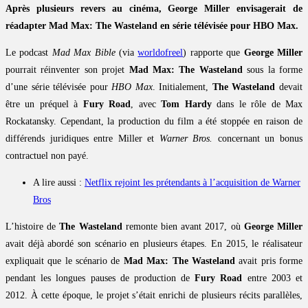
Après plusieurs revers au cinéma, George Miller envisagerait de
réadapter Mad Max: The Wasteland en série télévisée pour HBO Max.
Le podcast
Mad Max Bible
(via
worldofreel
) rapporte que
George Miller
pourrait réinventer son projet
Mad Max: The Wasteland
sous la forme
d’une série télévisée pour
HBO Max
. Initialement,
The Wasteland
devait
être un préquel à
Fury Road
, avec
Tom Hardy
dans le rôle de Max
Rockatansky. Cependant, la production du film a été stoppée en raison de
différends juridiques entre Miller et
Warner Bros.
concernant un bonus
contractuel non payé.
A lire aussi :
Netflix rejoint les prétendants à l’acquisition de Warner
Bros
L’histoire de
The Wasteland
remonte bien avant 2017, où
George Miller
avait déjà abordé son scénario en plusieurs étapes. En 2015, le réalisateur
expliquait que le scénario de
Mad Max: The Wasteland
avait pris forme
pendant les longues pauses de production de
Fury Road
entre 2003 et
2012. À cette époque, le projet s’était enrichi de plusieurs récits parallèles,