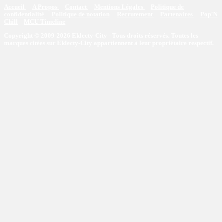
Accueil
A Propos
Contact
Mentions Légales
Politique de
confidentialité
Politique de notation
Recrutement
Partenaires
Pop'N
Chill
MCU Timeline
Copyright © 2009-2026 Eklecty-City - Tous droits réservés. Toutes les
marques citées sur Eklecty-City appartiennent à leur propriétaire respectif.