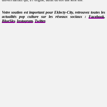
univers narratif qui, à l’origine, aurait dû être une série télé.
Votre soutien est important pour Eklecty-City, retrouvez toutes les
actualités pop culture sur les réseaux sociaux :
Facebook
,
BlueSky
,
Instagram
,
Twitter
.