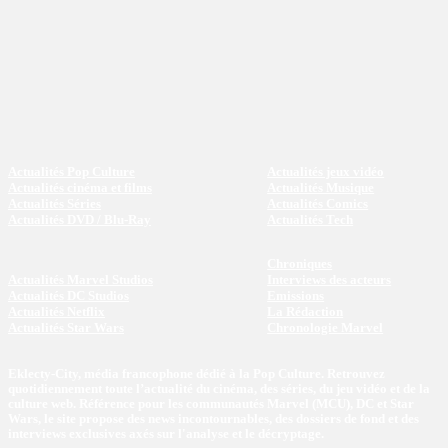
Actualités Pop Culture
Actualités jeux vidéo
Actualités cinéma et films
Actualités Musique
Actualités Séries
Actualités Comics
Actualités DVD / Blu-Ray
Actualités Tech
Chroniques
Actualités Marvel Studios
Interviews des acteurs
Actualités DC Studios
Emissions
Actualités Netflix
La Rédaction
Actualités Star Wars
Chronologie Marvel
Eklecty-City, média francophone dédié à la Pop Culture. Retrouvez
quotidiennement toute l’actualité du cinéma, des séries, du jeu vidéo et de la
culture web. Référence pour les communautés Marvel (MCU), DC et Star
Wars, le site propose des news incontournables, des dossiers de fond et des
interviews exclusives axés sur l'analyse et le décryptage.