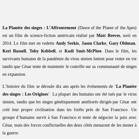
La Planète des singes : L’Affrontement
(Dawn of the Planet of the Apes)
est un film de science-fiction américain réalisé par
Matt Reeves
, sorti en
2014. Le film met en vedette
Andy Serkis
,
Jason Clarke
,
Gary Oldman
,
Keri Russell
,
Toby Kebbell
, et
Kodi Smit-McPhee
. Dans le film, les
survivants humains de la pandémie du virus simien luttent pour rester en vie
tandis que César tente de maintenir le contrôle sur sa communauté de singes
en expansion.
L’histoire du film se déroule dix ans après les événements de ‘
La Planète
des singes : Les Origines
‘. La plupart des humains ont été tués par le virus
simien, tandis que les singes génétiquement améliorés dirigés par César ont
créé leur propre civilisation dans les forêts près de San Francisco. Un
groupe d’humains survit à San Francisco et tente de négocier la paix avec
César, mais des forces conflictuelles des deux côtés menacent de les mener à
la guerre.