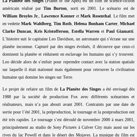
La Planète des Singes
(Planet of the Apes) est un film de science-fiction
américain réalisé par
Tim Burton
, sorti en 2001. Le scénario est de
William Broyles Jr.
,
Lawrence Konner
et
Mark Rosenthal
. Le film met
en vedette
Mark Wahlberg
,
Tim Roth
,
Helena Bonham Carter
,
Michael
Clarke Duncan
,
Kris Kristofferson
,
Estella Warren
et
Paul Giamatti
.
L’histoire suit le capitaine Leo Davidson, un astronaute qui s’écrase sur une
planète inconnue. Capturé par des singes évolués, il découvre que ceux-ci
dominent la planète et réduisent en esclavage les humains qui s’y trouvent.
Leo décide alors de s’enfuir pour reprendre contact avec la station spatiale
sur laquelle il était stationné mais également pour retrouver la civilisation
humaine qui domine les singes sur Terre.
Le projet de refaire un film de
La Planète des Singes
a été envisagé dès
1988 par la société de production Fox avec différents scénaristes et
réalisateurs, mais n’a pas abouti avant 2001. Contraints par une date de
sortie pour l’été 2001, la préproduction, le tournage et la postproduction ont
été très rapides. Le tournage s’est déroulé de novembre 2000 à mars 2001,
principalement au studio de
Sony Pictures
à Culver City mais aussi sur les
rives du lac Powell et dans le désert des Mojaves. La musique du film est