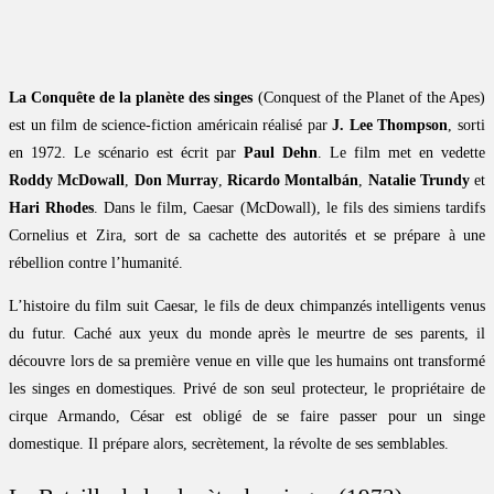
La Conquête de la planète des singes
(Conquest of the Planet of the Apes)
est un film de science-fiction américain réalisé par
J. Lee Thompson
, sorti
en 1972. Le scénario est écrit par
Paul Dehn
. Le film met en vedette
Roddy McDowall
,
Don Murray
,
Ricardo Montalbán
,
Natalie Trundy
et
Hari Rhodes
. Dans le film, Caesar (McDowall), le fils des simiens tardifs
Cornelius et Zira, sort de sa cachette des autorités et se prépare à une
rébellion contre l’humanité.
L’histoire du film suit Caesar, le fils de deux chimpanzés intelligents venus
du futur. Caché aux yeux du monde après le meurtre de ses parents, il
découvre lors de sa première venue en ville que les humains ont transformé
les singes en domestiques. Privé de son seul protecteur, le propriétaire de
cirque Armando, César est obligé de se faire passer pour un singe
domestique. Il prépare alors, secrètement, la révolte de ses semblables.