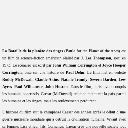
La Bataille de la planète des singes
(Battle for the Planet of the Apes) est
un film de science-fiction américain réalisé par
J. Lee Thompson
, sorti en
1973. Le scénario est écrit par
John William Corrington
et
Joyce Hooper
Corrington
, basé sur une histoire de
Paul Dehn
. Le film met en vedette
Roddy McDowall
,
Claude Akins
,
Natalie Trundy
,
Severn Darden
,
Lew
Ayres
,
Paul Williams
et
John Huston
. Dans le film, après avoir conquis
les humains oppressifs, Caesar (McDowall) tente de maintenir la paix parmi
les humains et les singes, mais les soulèvements perdurent.
L’histoire du film suit le chimpanzé Caesar des années après le début d’une
guerre nucléaire mondiale qui a détruit la civilisation humaine. Vivant avec
sa femme, Lisa et leur fils, Cornelius, Caesar crée une nouvelle société tout