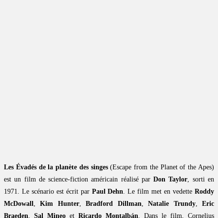
Les Évadés de la planète des singes
(Escape from the Planet of the Apes)
est un film de science-fiction américain réalisé par
Don Taylor
, sorti en
1971. Le scénario est écrit par
Paul Dehn
. Le film met en vedette
Roddy
McDowall
,
Kim Hunter
,
Bradford Dillman
,
Natalie Trundy
,
Eric
Braeden
,
Sal Mineo
et
Ricardo Montalbán
. Dans le film, Cornelius