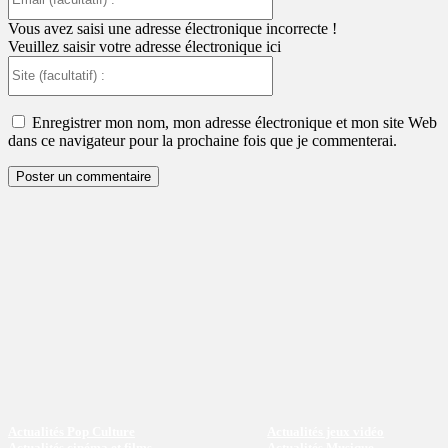
(facultatif)
:
Vous avez saisi une adresse électronique incorrecte !
Veuillez saisir votre adresse électronique ici
Site
(facultatif)
:
Enregistrer mon nom, mon adresse électronique et mon site Web
dans ce navigateur pour la prochaine fois que je commenterai.
Actualités Pop Culture
Actualités jeux vidéo
Actualités cinéma et films
Actualités Musique