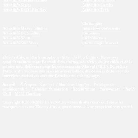
Actualités Séries
Actualités Comics
Actualités DVD / Blu-Ray
Actualités Tech
Chroniques
Actualités Marvel Studios
Interviews des acteurs
Actualités DC Studios
Emissions
Actualités Netflix
La Rédaction
Actualités Star Wars
Chronologie Marvel
Eklecty-City, média francophone dédié à la Pop Culture. Retrouvez
quotidiennement toute l’actualité du cinéma, des séries, du jeu vidéo et de la
culture web. Référence pour les communautés Marvel (MCU), DC et Star
Wars, le site propose des news incontournables, des dossiers de fond et des
interviews exclusives axés sur l'analyse et le décryptage.
Accueil
A Propos
Contact
Mentions Légales
Politique de
confidentialité
Politique de notation
Recrutement
Partenaires
Pop'N
Chill
MCU Timeline
Copyright © 2009-2026 Eklecty-City - Tous droits réservés. Toutes les
marques citées sur Eklecty-City appartiennent à leur propriétaire respectif.