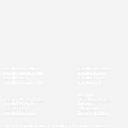
Actualités Pop Culture
Actualités jeux vidéo
Actualités cinéma et films
Actualités Musique
Actualités Séries
Actualités Comics
Actualités DVD / Blu-Ray
Actualités Tech
Chroniques
Actualités Marvel Studios
Interviews des acteurs
Actualités DC Studios
Emissions
Actualités Netflix
La Rédaction
Actualités Star Wars
Chronologie Marvel
Eklecty-City, média francophone dédié à la Pop Culture. Retrouvez