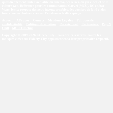
quotidiennement toute l’actualité du cinéma, des séries, du jeu vidéo et de la
culture web. Référence pour les communautés Marvel (MCU), DC et Star
Wars, le site propose des news incontournables, des dossiers de fond et des
interviews exclusives axés sur l'analyse et le décryptage.
Accueil
A Propos
Contact
Mentions Légales
Politique de
confidentialité
Politique de notation
Recrutement
Partenaires
Pop'N
Chill
MCU Timeline
Copyright © 2009-2026 Eklecty-City - Tous droits réservés. Toutes les
marques citées sur Eklecty-City appartiennent à leur propriétaire respectif.