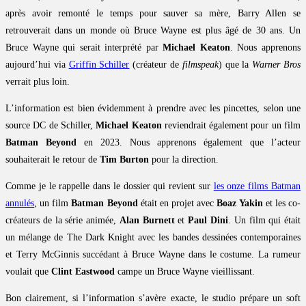
après avoir remonté le temps pour sauver sa mère, Barry Allen se
retrouverait dans un monde où Bruce Wayne est plus âgé de 30 ans. Un
Bruce Wayne qui serait interprété par
Michael Keaton
. Nous apprenons
aujourd’hui via
Griffin Schiller
(créateur de
filmspeak
) que la
Warner Bros
verrait plus loin.
L’information est bien évidemment à prendre avec les pincettes, selon une
source DC de Schiller,
Michael Keaton
reviendrait également pour un film
Batman Beyond
en 2023. Nous apprenons également que l’acteur
souhaiterait le retour de
Tim Burton
pour la direction.
Comme je le rappelle dans le dossier qui revient sur
les onze films Batman
annulés
, un film
Batman Beyond
était en projet avec
Boaz Yakin
et les co-
créateurs de la série animée,
Alan Burnett
et
Paul Dini
. Un film qui était
un mélange de The Dark Knight avec les bandes dessinées contemporaines
et Terry McGinnis succédant à Bruce Wayne dans le costume. La rumeur
voulait que
Clint Eastwood
campe un Bruce Wayne vieillissant.
Bon clairement, si l’information s’avère exacte, le studio prépare un soft