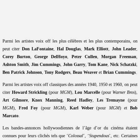
Parmi les artistes voix off les plus célèbres et les plus contemporains, on
peut citer
Don LaFontaine
,
Hal Douglas
,
Mark Elliott
,
John Leader
,
Corey Burton
,
George DelHoyo
,
Peter Cullen
,
Morgan Freeman
,
Ashton Smith
,
Jim Cummings
,
John Garry
,
Tom Kane
,
Nick Schatzki
,
Ben Patrick Johnson
,
Tony Rodgers
,
Beau Weaver
et
Brian Cummings
.
Parmi les artistes voix off classiques des années 1940, 1950 et 1960, on peut
citer
Howard Strickling
(pour
MGM
),
Lou Marcelle
(pour
Warner Bros
),
Art Gilmore
,
Knox Manning
,
Reed Hadley
,
Les Tremayne
(pour
MGM
),
Fred Foy
(pour
MGM
),
Karl Weber
(pour
MGM
) et
Bob
Marcato
.
Les bandes-annonces hollywoodiennes de l’âge d’or du cinéma étaient
connues pour leurs clichés tels que ‘
Colossal
’, ‘
Stupendous
’, etc. Certaines