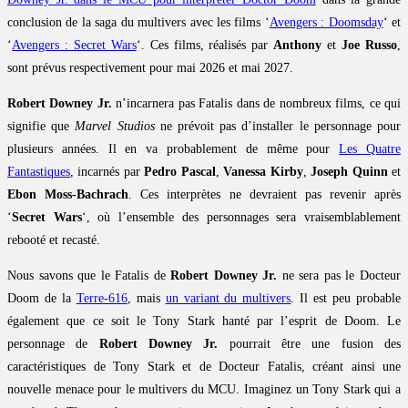
conclusion de la saga du multivers avec les films ‘
Avengers : Doomsday
‘ et
‘
Avengers : Secret Wars
‘. Ces films, réalisés par
Anthony
et
Joe Russo
,
sont prévus respectivement pour mai 2026 et mai 2027.
Robert Downey Jr.
n’incarnera pas Fatalis dans de nombreux films, ce qui
signifie que
Marvel Studios
ne prévoit pas d’installer le personnage pour
plusieurs années. Il en va probablement de même pour
Les Quatre
Fantastiques
, incarnés par
Pedro Pascal
,
Vanessa Kirby
,
Joseph Quinn
et
Ebon Moss-Bachrach
. Ces interprètes ne devraient pas revenir après
‘
Secret Wars
‘, où l’ensemble des personnages sera vraisemblablement
rebooté et recasté.
Nous savons que le Fatalis de
Robert Downey Jr.
ne sera pas le Docteur
Doom de la
Terre-616
, mais
un variant du multivers
. Il est peu probable
également que ce soit le Tony Stark hanté par l’esprit de Doom. Le
personnage de
Robert Downey Jr.
pourrait être une fusion des
caractéristiques de Tony Stark et de Docteur Fatalis, créant ainsi une
nouvelle menace pour le multivers du MCU. Imaginez un Tony Stark qui a