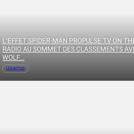
L’EFFET SPIDER-MAN PROPULSE TV ON TH
RADIO AU SOMMET DES CLASSEMENTS AV
WOLF...
LES ACTUS