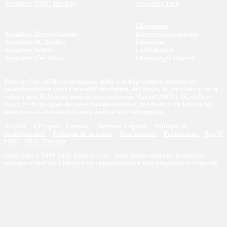
Actualités DVD / Blu-Ray
Actualités Tech
Chroniques
Actualités Marvel Studios
Interviews des acteurs
Actualités DC Studios
Emissions
Actualités Netflix
La Rédaction
Actualités Star Wars
Chronologie Marvel
Eklecty-City, média francophone dédié à la Pop Culture. Retrouvez
quotidiennement toute l’actualité du cinéma, des séries, du jeu vidéo et de la
culture web. Référence pour les communautés Marvel (MCU), DC et Star
Wars, le site propose des news incontournables, des dossiers de fond et des
interviews exclusives axés sur l'analyse et le décryptage.
Accueil
A Propos
Contact
Mentions Légales
Politique de
confidentialité
Politique de notation
Recrutement
Partenaires
Pop'N
Chill
MCU Timeline
Copyright © 2009-2026 Eklecty-City - Tous droits réservés. Toutes les
marques citées sur Eklecty-City appartiennent à leur propriétaire respectif.