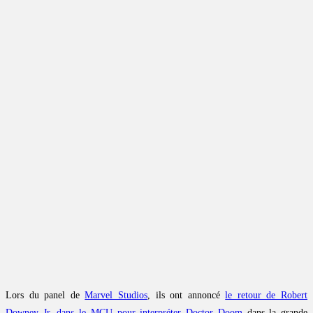
Lors du panel de
Marvel Studios
, ils ont annoncé
le retour de Robert
Downey Jr. dans le MCU pour interpréter Doctor Doom
dans la grande