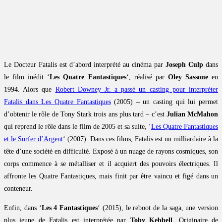
Le Docteur Fatalis est d’abord interprété au cinéma par
Joseph Culp
dans
le film inédit ‘
Les Quatre Fantastiques
‘, réalisé par
Oley Sassone
en
1994. Alors que
Robert Downey Jr. a passé un casting pour interpréter
Fatalis dans Les Quatre Fantastiques
(2005) – un casting qui lui permet
d’obtenir le rôle de Tony Stark trois ans plus tard – c’est
Julian McMahon
qui reprend le rôle dans le film de 2005 et sa suite, ‘
Les Quatre Fantastiques
et le Surfer d’Argent
‘ (2007). Dans ces films, Fatalis est un milliardaire à la
tête d’une société en difficulté. Exposé à un nuage de rayons cosmiques, son
corps commence à se métalliser et il acquiert des pouvoirs électriques. Il
affronte les Quatre Fantastiques, mais finit par être vaincu et figé dans un
conteneur.
Enfin, dans ‘
Les 4 Fantastiques
‘ (2015), le reboot de la saga, une version
plus jeune de Fatalis est interprétée par
Toby Kebbell
. Originaire de