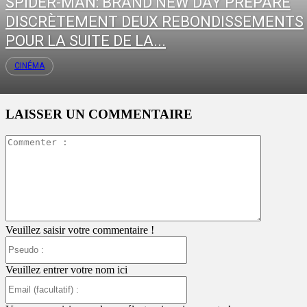
SPIDER-MAN: BRAND NEW DAY PRÉPARE
DISCRÈTEMENT DEUX REBONDISSEMENTS
POUR LA SUITE DE LA...
CINÉMA
LAISSER UN COMMENTAIRE
Commente
:
Veuillez saisir votre commentaire !
Pseudo
:
Veuillez entrer votre nom ici
Email
(facultatif)
: