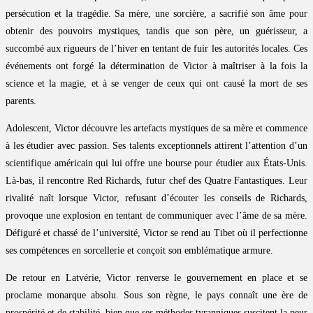
persécution et la tragédie. Sa mère, une sorcière, a sacrifié son âme pour
obtenir des pouvoirs mystiques, tandis que son père, un guérisseur, a
succombé aux rigueurs de l’hiver en tentant de fuir les autorités locales. Ces
événements ont forgé la détermination de Victor à maîtriser à la fois la
science et la magie, et à se venger de ceux qui ont causé la mort de ses
parents.
Adolescent, Victor découvre les artefacts mystiques de sa mère et commence
à les étudier avec passion. Ses talents exceptionnels attirent l’attention d’un
scientifique américain qui lui offre une bourse pour étudier aux États-Unis.
Là-bas, il rencontre Red Richards, futur chef des Quatre Fantastiques. Leur
rivalité naît lorsque Victor, refusant d’écouter les conseils de Richards,
provoque une explosion en tentant de communiquer avec l’âme de sa mère.
Défiguré et chassé de l’université, Victor se rend au Tibet où il perfectionne
ses compétences en sorcellerie et conçoit son emblématique armure.
De retour en Latvérie, Victor renverse le gouvernement en place et se
proclame monarque absolu. Sous son règne, le pays connaît une ère de
prospérité et de stabilité, bien que ses méthodes tyranniques suscitent la peur