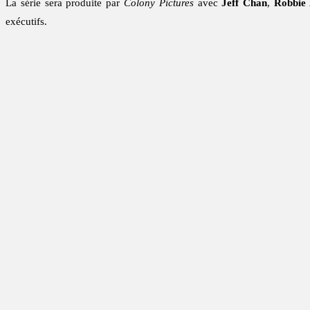
La série sera produite par
Colony Pictures
avec
Jeff Chan
,
Robbie
exécutifs.