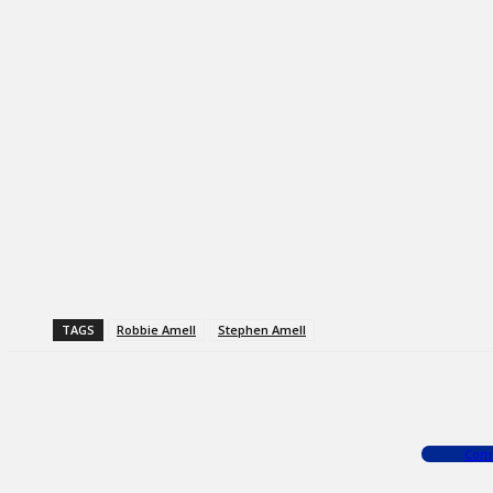
TAGS
Robbie Amell
Stephen Amell
Facebook
X
WhatsApp
Com