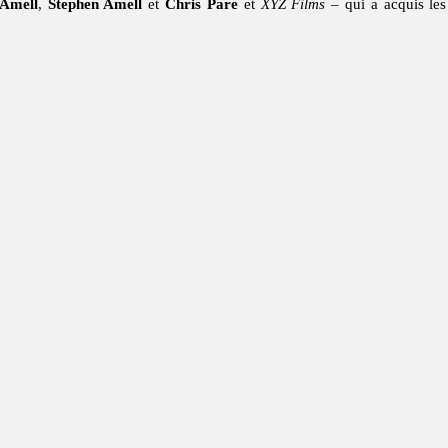
 Amell
,
Stephen Amell
et
Chris Pare
et
XYZ Films
– qui a acquis les