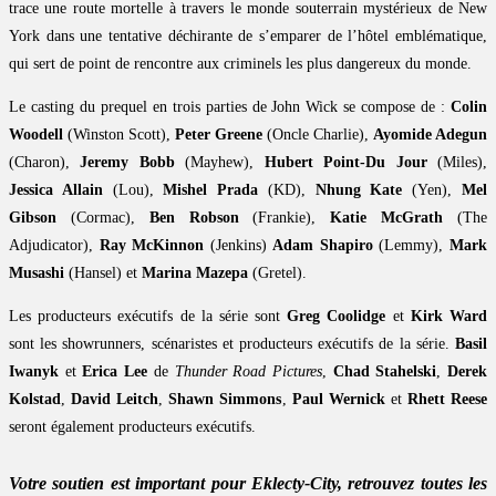
trace une route mortelle à travers le monde souterrain mystérieux de New
York dans une tentative déchirante de s’emparer de l’hôtel emblématique,
qui sert de point de rencontre aux criminels les plus dangereux du monde.
Le casting du prequel en trois parties de John Wick se compose de :
Colin
Woodell
(Winston Scott),
Peter Greene
(Oncle Charlie),
Ayomide Adegun
(Charon),
Jeremy Bobb
(Mayhew),
Hubert Point-Du Jour
(Miles),
Jessica Allain
(Lou),
Mishel Prada
(KD),
Nhung Kate
(Yen),
Mel
Gibson
(Cormac),
Ben Robson
(Frankie),
Katie McGrath
(The
Adjudicator),
Ray McKinnon
(Jenkins)
Adam Shapiro
(Lemmy),
Mark
Musashi
(Hansel) et
Marina Mazepa
(Gretel).
Les producteurs exécutifs de la série sont
Greg Coolidge
et
Kirk Ward
sont les showrunners, scénaristes et producteurs exécutifs de la série.
Basil
Iwanyk
et
Erica Lee
de
Thunder Road Pictures
,
Chad Stahelski
,
Derek
Kolstad
,
David Leitch
,
Shawn Simmons
,
Paul Wernick
et
Rhett Reese
seront également producteurs exécutifs.
Votre soutien est important pour Eklecty-City, retrouvez toutes les