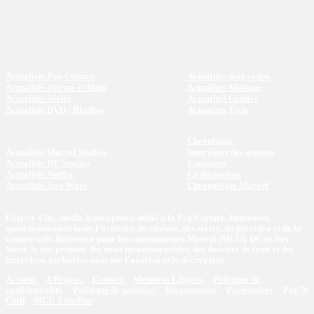
Actualités Pop Culture
Actualités jeux vidéo
Actualités cinéma et films
Actualités Musique
Actualités Séries
Actualités Comics
Actualités DVD / Blu-Ray
Actualités Tech
Chroniques
Actualités Marvel Studios
Interviews des acteurs
Actualités DC Studios
Emissions
Actualités Netflix
La Rédaction
Actualités Star Wars
Chronologie Marvel
Eklecty-City, média francophone dédié à la Pop Culture. Retrouvez
quotidiennement toute l’actualité du cinéma, des séries, du jeu vidéo et de la
culture web. Référence pour les communautés Marvel (MCU), DC et Star
Wars, le site propose des news incontournables, des dossiers de fond et des
interviews exclusives axés sur l'analyse et le décryptage.
Accueil
A Propos
Contact
Mentions Légales
Politique de
confidentialité
Politique de notation
Recrutement
Partenaires
Pop'N
Chill
MCU Timeline