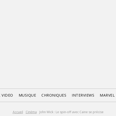
X VIDEO
MUSIQUE
CHRONIQUES
INTERVIEWS
MARVEL
Accueil
Cinéma
John Wick : Le spin-off avec Caine se précise