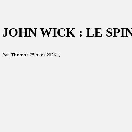
JOHN WICK : LE SPI
Par
Thomas
25 mars 2026
0
Partager