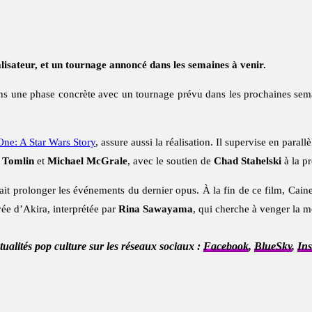
alisateur, et un tournage annoncé dans les semaines à venir.
ns une phase concrète avec un tournage prévu dans les prochaines semai
ne: A Star Wars Story
, assure aussi la réalisation. Il supervise en para
 Tomlin
et
Michael McGrale
, avec le soutien de
Chad Stahelski
à la p
rait prolonger les événements du dernier opus. À la fin de ce film, Caine 
ivée d’Akira, interprétée par
Rina Sawayama
, qui cherche à venger la m
ctualités pop culture sur les réseaux sociaux :
Facebook
,
BlueSky
,
In