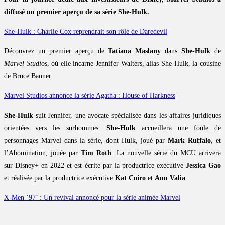
diffusé un premier aperçu de sa série She-Hulk.
She-Hulk : Charlie Cox reprendrait son rôle de Daredevil
Découvrez un premier aperçu de
Tatiana Maslany
dans
She-Hulk
de
Marvel Studios
, où elle incarne Jennifer Walters, alias She-Hulk, la cousine
de Bruce Banner.
Marvel Studios annonce la série Agatha : House of Harkness
She-Hulk
suit Jennifer, une avocate spécialisée dans les affaires juridiques
orientées vers les surhommes.
She-Hulk
accueillera une foule de
personnages Marvel dans la série, dont Hulk, joué par
Mark Ruffalo
, et
l’Abomination, jouée par
Tim Roth
. La nouvelle série du MCU arrivera
sur Disney+ en 2022 et est écrite par la productrice exécutive
Jessica Gao
et réalisée par la productrice exécutive
Kat Coiro
et
Anu Valia
.
X-Men ’97’ : Un revival annoncé pour la série animée Marvel