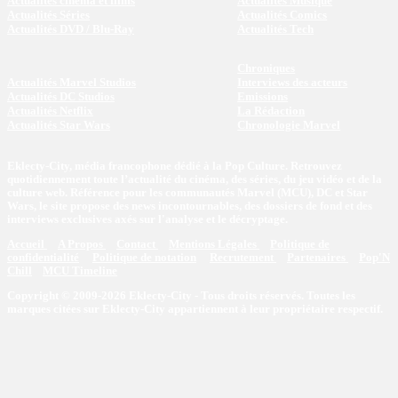
Actualités cinéma et films
Actualités Musique
Actualités Séries
Actualités Comics
Actualités DVD / Blu-Ray
Actualités Tech
Chroniques
Actualités Marvel Studios
Interviews des acteurs
Actualités DC Studios
Emissions
Actualités Netflix
La Rédaction
Actualités Star Wars
Chronologie Marvel
Eklecty-City, média francophone dédié à la Pop Culture. Retrouvez
quotidiennement toute l’actualité du cinéma, des séries, du jeu vidéo et de la
culture web. Référence pour les communautés Marvel (MCU), DC et Star
Wars, le site propose des news incontournables, des dossiers de fond et des
interviews exclusives axés sur l'analyse et le décryptage.
Accueil
A Propos
Contact
Mentions Légales
Politique de
confidentialité
Politique de notation
Recrutement
Partenaires
Pop'N
Chill
MCU Timeline
Copyright © 2009-2026 Eklecty-City - Tous droits réservés. Toutes les
marques citées sur Eklecty-City appartiennent à leur propriétaire respectif.