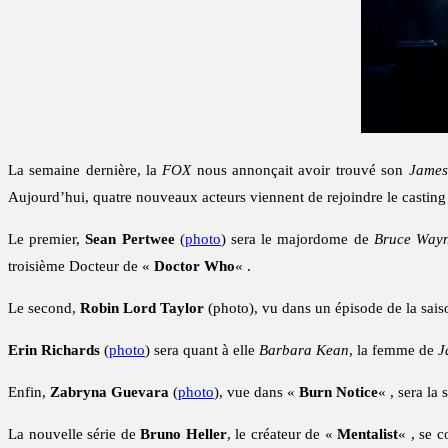
La semaine dernière, la
FOX
nous annonçait avoir trouvé son
James
Aujourd’hui, quatre nouveaux acteurs viennent de rejoindre le casting d
Le premier,
Sean Pertwee
(
photo
) sera le majordome de
Bruce Way
troisième Docteur de «
Doctor Who
« .
Le second,
Robin Lord Taylor
(photo), vu dans un épisode de la sai
Erin Richards
(
photo
) sera quant à elle
Barbara Kean
, la femme de
J
Enfin,
Zabryna Guevara
(
photo
), vue dans «
Burn Notice
« , sera la
La nouvelle série de
Bruno Heller
, le créateur de «
Mentalist
« , se 