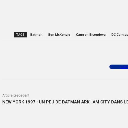
TAGS
Batman
Ben McKenzie
Camren Bicondova
DC Comics
Facebook
X
WhatsApp
Com
Article précédent
NEW YORK 1997 : UN PEU DE BATMAN ARKHAM CITY DANS L