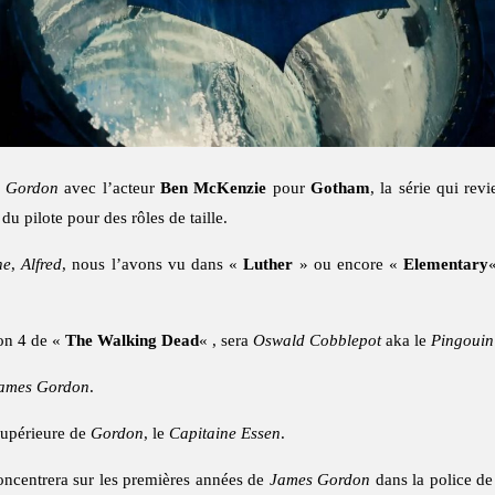
 Gordon
avec l’acteur
Ben McKenzie
pour
Gotham
, la série qui rev
u pilote pour des rôles de taille.
ne
,
Alfred
, nous l’avons vu dans «
Luther
» ou encore «
Elementary
son 4 de «
The Walking Dead
« , sera
Oswald Cobblepot
aka le
Pingouin
ames Gordon
.
 supérieure de
Gordon
, le
Capitaine Essen
.
concentrera sur les premières années de
James Gordon
dans la police de