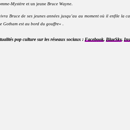
mme-Mystère
et un jeune
Bruce Wayne
.
uivra Bruce de ses jeunes années jusqu’au au moment où il enfile la ca
que Gotham est au bord du gouffre
« .
ctualités pop culture sur les réseaux sociaux :
Facebook
,
BlueSky
,
In