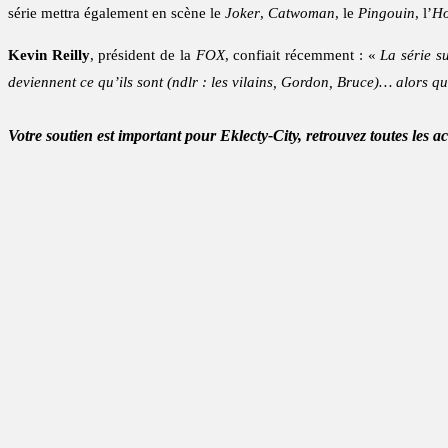
série mettra également en scène le
Joker
,
Catwoman
, le
Pingouin
, l’
Ho
Kevin Reilly
, président de la
FOX
, confiait récemment : «
La série s
deviennent ce qu’ils sont (ndlr : les vilains, Gordon, Bruce)… alors 
Votre soutien est important pour Eklecty-City, retrouvez toutes les a