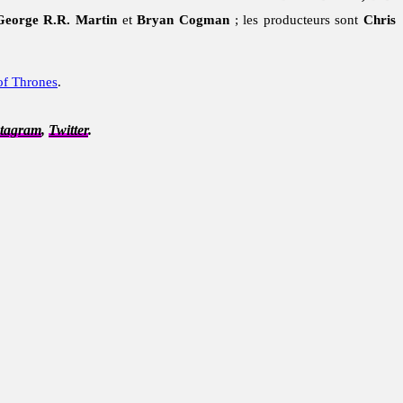
George R.R. Martin
et
Bryan Cogman
; les producteurs sont
Chris
f Thrones
.
stagram
,
Twitter
.