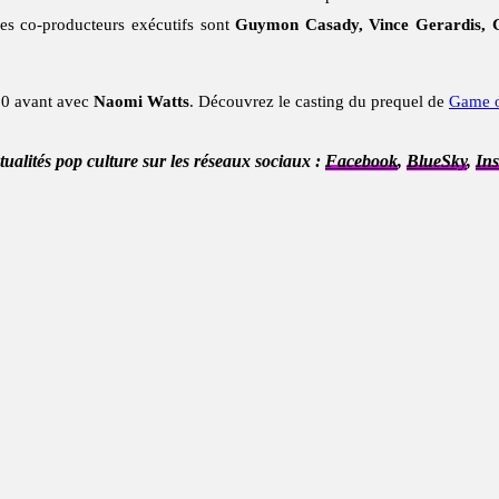
les co-producteurs exécutifs sont
Guymon Casady, Vince Gerardis, 
00 avant avec
Naomi Watts
. Découvrez le casting du prequel de
Game o
ctualités pop culture sur les réseaux sociaux :
Facebook
,
BlueSky
,
In