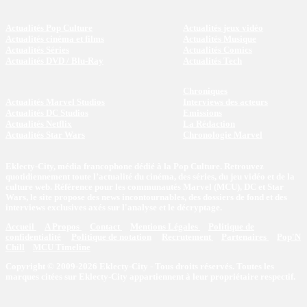
Actualités Pop Culture
Actualités jeux vidéo
Actualités cinéma et films
Actualités Musique
Actualités Séries
Actualités Comics
Actualités DVD / Blu-Ray
Actualités Tech
Chroniques
Actualités Marvel Studios
Interviews des acteurs
Actualités DC Studios
Emissions
Actualités Netflix
La Rédaction
Actualités Star Wars
Chronologie Marvel
Eklecty-City, média francophone dédié à la Pop Culture. Retrouvez
quotidiennement toute l’actualité du cinéma, des séries, du jeu vidéo et de la
culture web. Référence pour les communautés Marvel (MCU), DC et Star
Wars, le site propose des news incontournables, des dossiers de fond et des
interviews exclusives axés sur l'analyse et le décryptage.
Accueil
A Propos
Contact
Mentions Légales
Politique de
confidentialité
Politique de notation
Recrutement
Partenaires
Pop'N
Chill
MCU Timeline
Copyright © 2009-2026 Eklecty-City - Tous droits réservés. Toutes les
marques citées sur Eklecty-City appartiennent à leur propriétaire respectif.