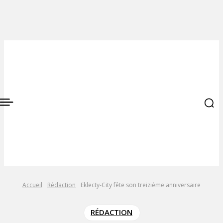
Accueil
Rédaction
Eklecty-City fête son treizième anniversaire
RÉDACTION