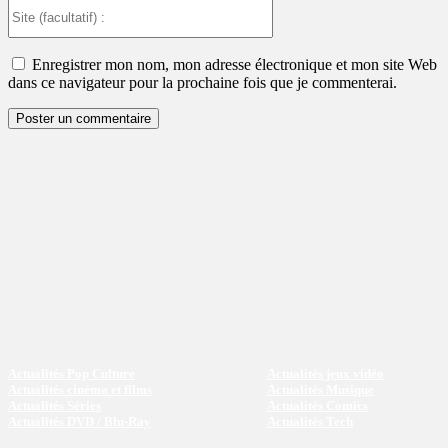
Site
(facultatif)
:
Enregistrer mon nom, mon adresse électronique et mon site Web
dans ce navigateur pour la prochaine fois que je commenterai.
Actualités Pop Culture
Actualités jeux vidéo
Actualités cinéma et films
Actualités Musique
Actualités Séries
Actualités Comics
Actualités DVD / Blu-Ray
Actualités Tech