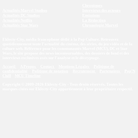
Chroniques
Actualités Marvel Studios
Interviews des acteurs
Actualités DC Studios
Emissions
Actualités Netflix
La Rédaction
Actualités Star Wars
Chronologie Marvel
Eklecty-City, média francophone dédié à la Pop Culture. Retrouvez
quotidiennement toute l’actualité du cinéma, des séries, du jeu vidéo et de la
culture web. Référence pour les communautés Marvel (MCU), DC et Star
Wars, le site propose des news incontournables, des dossiers de fond et des
interviews exclusives axés sur l'analyse et le décryptage.
Accueil
A Propos
Contact
Mentions Légales
Politique de
confidentialité
Politique de notation
Recrutement
Partenaires
Pop'N
Chill
MCU Timeline
Copyright © 2009-2026 Eklecty-City - Tous droits réservés. Toutes les
marques citées sur Eklecty-City appartiennent à leur propriétaire respectif.