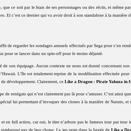
, que ce soit par le biais de ses personnages ou des récits, et même par
o. Et c’est ce dernier qui va avoir droit à son standalone à la manière d
fit de regarder les sondages annuels effectués par Sega pour s’en rend
ku
pour se lancer dans un spin-off pour le moins déjanté.
e son équipage. Aucun contexte ne nous est donné concernant son st
 d’Hawaii. L’île est totalement reprise de la modélisation effectuée pour
ps de développement. Clairement, ce
Like a Dragon : Pirate Yakuza in 
oupe de renégats qui n’est clairement pas là pour s’amuser. C’est ainsi 
écial lui permettant d’invoquer des clones à la manière de Naruto, et u
t en full action, car oui, le titre n’arbore pas le fameux tour par tour 
e tomberont pas de leur chaise. Le jeu reste dans la lignée de
Like a Dr