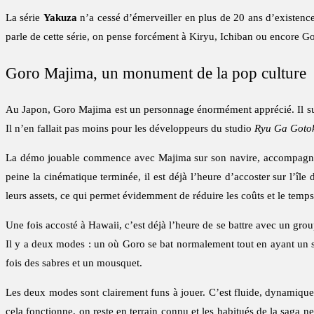
La série
Yakuza
n’a cessé d’émerveiller en plus de 20 ans d’existence
parle de cette série, on pense forcément à Kiryu, Ichiban ou encore Gor
Goro Majima, un monument de la pop culture
Au Japon, Goro Majima est un personnage énormément apprécié. Il suf
Il n’en fallait pas moins pour les développeurs du studio
Ryu Ga Goto
La démo jouable commence avec Majima sur son navire, accompagné d
peine la cinématique terminée, il est déjà l’heure d’accoster sur l’île
leurs assets, ce qui permet évidemment de réduire les coûts et le tem
Une fois accosté à Hawaii, c’est déjà l’heure de se battre avec un gr
Il y a deux modes : un où Goro se bat normalement tout en ayant un sp
fois des sabres et un mousquet.
Les deux modes sont clairement funs à jouer. C’est fluide, dynamique e
cela fonctionne, on reste en terrain connu et les habitués de la saga n