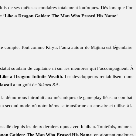
fois de ses quêtes secondaires totalement loufoques. Dès lors que l’on
e ‘
Like a Dragon Gaiden: The Man Who Erased His Name
‘.
re compte. Tout comme Kiryu, l’aura autour de Majima est légendaire.
atut soudain de capitaine ni sur les membres qui l’accompagnent. À
Like a Dragon: Infinite Wealth
. Les développeurs rentabilisent donc
Hawaii
a un goût de
Yakuza 8.5
.
que la démo nous introduit aux mécaniques de gameplay liées au combat.
n second mode où notre héros se transforme en corsaire et utilise à la
installé depuis les deux derniers opus avec Ichiban. Toutefois, même si
agon Gaiden: The Man Who Erased His Name
, en ajoutant quelques