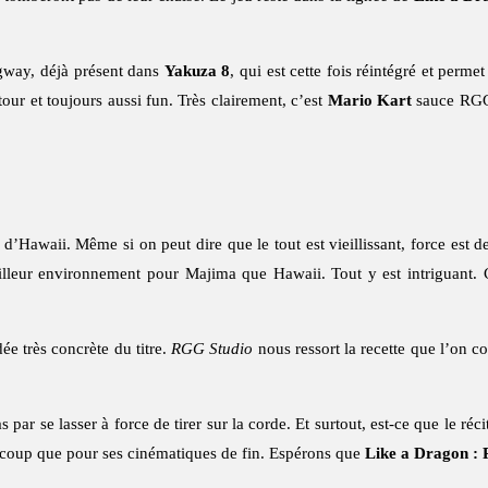
gway, déjà présent dans
Yakuza 8
, qui est cette fois réintégré et perm
ur et toujours aussi fun. Très clairement, c’est
Mario Kart
sauce RGG 
d’Hawaii. Même si on peut dire que le tout est vieillissant, force est d
illeur environnement pour Majima que Hawaii. Tout y est intriguant. Co
dée très concrète du titre.
RGG Studio
nous ressort la recette que l’on c
 par se lasser à force de tirer sur la corde. Et surtout, est-ce que le réc
le coup que pour ses cinématiques de fin. Espérons que
Like a Dragon : 