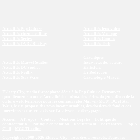
Actualités Pop Culture
Actualités jeux vidéo
Actualités cinéma et films
Actualités Musique
Actualités Séries
Actualités Comics
Actualités DVD / Blu-Ray
Actualités Tech
Chroniques
Actualités Marvel Studios
Interviews des acteurs
Actualités DC Studios
Emissions
Actualités Netflix
La Rédaction
Actualités Star Wars
Chronologie Marvel
Eklecty-City, média francophone dédié à la Pop Culture. Retrouvez
quotidiennement toute l’actualité du cinéma, des séries, du jeu vidéo et de la
culture web. Référence pour les communautés Marvel (MCU), DC et Star
Wars, le site propose des news incontournables, des dossiers de fond et des
interviews exclusives axés sur l'analyse et le décryptage.
Accueil
A Propos
Contact
Mentions Légales
Politique de
confidentialité
Politique de notation
Recrutement
Partenaires
Pop'N
Chill
MCU Timeline
Copyright © 2009-2026 Eklecty-City - Tous droits réservés. Toutes les