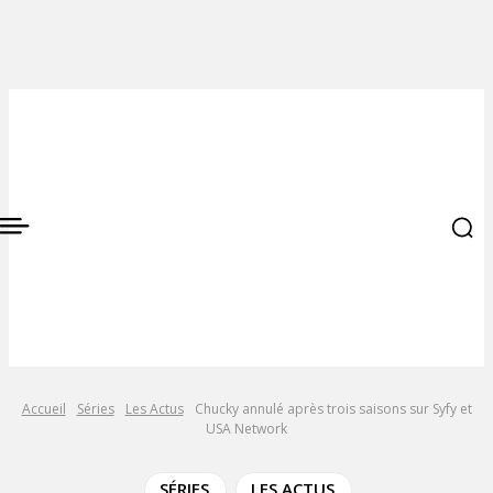
Accueil
Séries
Les Actus
Chucky annulé après trois saisons sur Syfy et
USA Network
SÉRIES
LES ACTUS